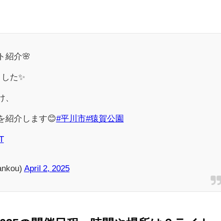
。
ト紹介🌸
した✨️
け、
を紹介します😊
#平川市
#猿賀公園
T
nkou)
April 2, 2025