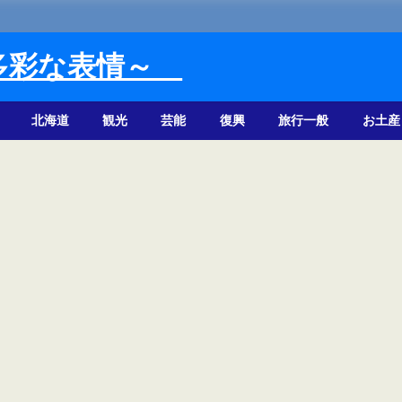
多彩な表情～
北海道
観光
芸能
復興
旅行一般
お土産