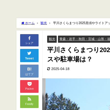
ホーム
観光
平川さくらまつり2025見頃やライト
観光
青森・岩手・秋田・宮城・山形・
シェア
平川さくらまつり20
スや駐車場は？
Tweet
B!
2025-04-18
はてブ
Pocket
Feedly