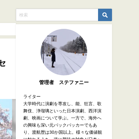
セ
管理者 ステファニー
ライター
大学時代に演劇を専攻し、能、狂言、歌
舞伎、浄瑠璃といった日本演劇、西洋演
劇、映画について学ぶ。一方で、海外へ
の興味も深い元バックパッカーでもあ
り、渡航歴は30か国以上。様々な価値観