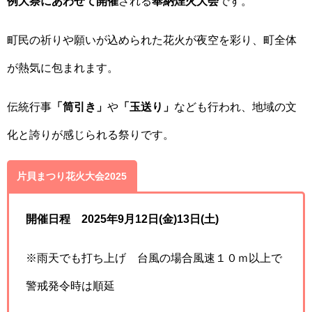
例大祭にあわせて開催
される
奉納煙火大会
です。
町民の祈りや願いが込められた花火が夜空を彩り、町全体
が熱気に包まれます。
伝統行事
「筒引き」
や
「玉送り」
なども行われ、地域の文
化と誇りが感じられる祭りです。
片貝まつり花火大会2025
開催日程 2025年
9月12日(金)13日(土)
※雨天でも打ち上げ 台風の場合風速１０ｍ以上で
警戒発令時は順延