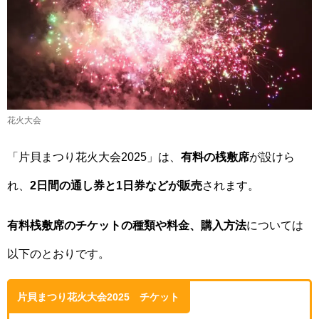
花火大会
「片貝まつり花火大会2025」は、
有料の桟敷席
が設けら
れ、
2日間の通し券と1日券などが販売
されます。
有料桟敷席のチケットの種類や料金、購入方法
については
以下のとおりです。
片貝まつり花火大会2025 チケット