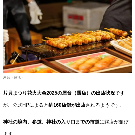
屋台（露店）
片貝まつり花火大会2025の屋台（露店）の出店状況
です
が、公式HPによると
約160店舗が出店
されるようです。
神社の境内、参道、神社の入り口までの市道
に露店が並び
ます。