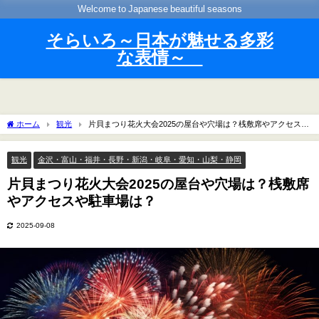
Welcome to Japanese beautiful seasons
そらいろ～日本が魅せる多彩
な表情～
ホーム
観光
片貝まつり花火大会2025の屋台や穴場は？桟敷席やアクセスや
駐車場は？
観光
金沢・富山・福井・長野・新潟・岐阜・愛知・山梨・静岡
片貝まつり花火大会2025の屋台や穴場は？桟敷席
やアクセスや駐車場は？
2025-09-08