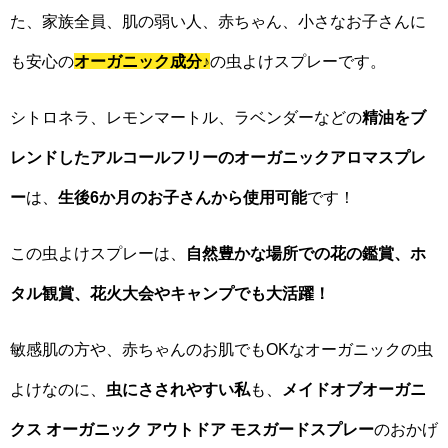
た、家族全員、肌の弱い人、赤ちゃん、小さなお子さんに
も安心の
オーガニック成分
♪
の虫よけスプレーです。
シトロネラ、レモンマートル、ラベンダーなどの
精油をブ
レンドしたアルコールフリーのオーガニックアロマスプレ
ー
は、
生後6か月のお子さんから使用可能
です！
この虫よけスプレーは、
自然豊かな場所での花の鑑賞、ホ
タル観賞、花火大会やキャンプでも大活躍！
敏感肌の方や、赤ちゃんのお肌でもOKなオーガニックの虫
よけなのに、
虫にさされやすい私
も、
メイドオブオーガニ
クス オーガニック アウトドア モスガードスプレー
のおかげ