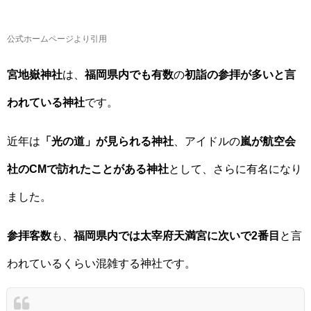
公式ホームページより引用
宮地嶽神社
は、
福岡県内でも有数
の
初詣の参拝が多いと言
われている神社
です。
近年は
「光の道」が見られる神社
、アイドルの
嵐が航空会
社のCMで訪れたことがある神社
として、さらに有名になり
ました。
参拝客数
も、
福岡県内では太宰府天満宮に次いで2番目
と言
われているくらい混雑する神社です。