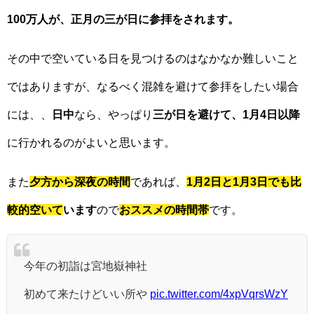
100万人が、正月の三が日に参拝をされます。
その中で空いている日を見つけるのはなかなか難しいこと
ではありますが、なるべく混雑を避けて参拝をしたい場合
には、、
日中
なら、やっぱり
三が日を避けて、1月4日以降
に行かれるのがよいと思います。
また
夕方から深夜の時間
であれば、
1月2日と1月3日でも比
較的空いて
います
ので
おススメの時間帯
です。
今年の初詣は宮地嶽神社
初めて来たけどいい所や
pic.twitter.com/4xpVqrsWzY