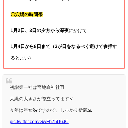
〇穴場の時間帯
1月2日、3日の夕方から深夜
にかけて
1月4日から8日まで（3が日をなるべく避けて参拝
す
るとよい）
初詣第一社は宮地嶽神社⛩️
大縄の大きさが際立ってます🎉
今年は年女🐍ですので、しっかり祈願🙏
pic.twitter.com/GwFh75U6JC