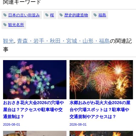
関連キーワード
日本の古い街並み
桜
歴史的建造物
福島
観光名所
観光
,
青森・岩手・秋田・宮城・山形・福島
の関連記
事
おおさき花火大会2026の穴場や
水郷おみがわ花火大会2026の屋
屋台は？アクセスや駐車場や交
台や穴場スポットは？駐車場や
通規制は？
交通規制やアクセスは？
2026-08-01
2026-08-01