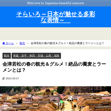
Welcome to Japanese beautiful seasons
そらいろ～日本が魅せる多彩
な表情～
ホーム
観光
会津若松の春の観光＆グルメ！絶品の蕎麦とラーメンとは？
観光
青森・岩手・秋田・宮城・山形・福島
会津若松の春の観光＆グルメ！絶品の蕎麦とラー
メンとは？
2021-03-17