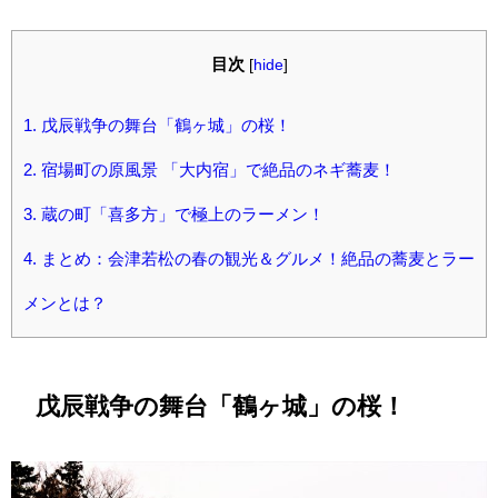
目次
[
hide
]
1.
戊辰戦争の舞台「鶴ヶ城」の桜！
2.
宿場町の原風景 「大内宿」で絶品のネギ蕎麦！
3.
蔵の町「喜多方」で極上のラーメン！
4.
まとめ：会津若松の春の観光＆グルメ！絶品の蕎麦とラー
メンとは？
戊辰戦争の舞台「鶴ヶ城」の桜！