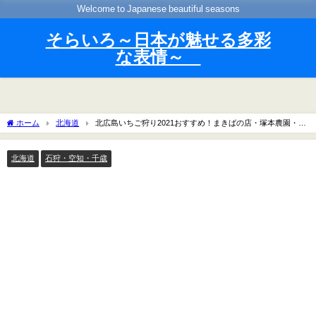
Welcome to Japanese beautiful seasons
そらいろ～日本が魅せる多彩
な表情～
ホーム
北海道
北広島いちご狩り2021おすすめ！まきばの店・塚本農園・丸
ちゃんの料金や時期や品種は？6月30日
北海道
石狩・空知・千歳