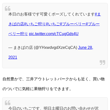
本日のお客様です可愛くポーズしてくれています
#ま
きばの店
#いちご狩り
#いちご
#ブルーベリー
#ブルー
ベリー狩り
pic.twitter.com/cTCugGds4U
— まきばの店 (@YHxwdvgdXzeCqCA)
June 28,
2021
自然豊かで、三井アウトレットパークからも近く、買い物
のついでに気軽に果物狩りをできます。
今日のいちごです、明日土曜日のお問い合わせが沢