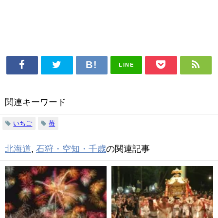
LINE
関連キーワード
いちご
苺
北海道
,
石狩・空知・千歳
の関連記事