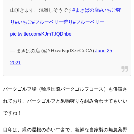
山頂きます、混雑しそうです
#まきばの店
#いちご狩
り
#いちご
#ブルーベリー狩り
#ブルーベリー
pic.twitter.com/KJmTJQDhbe
— まきばの店 (@YHxwdvgdXzeCqCA)
June 25,
2021
パークゴルフ場（輪厚国際パークゴルフコース）も併設さ
れており、パークゴルフと果物狩りを組み合わせてもいい
ですね！
目印は、緑の屋根の赤い牛舎で、新鮮な自家製の無農薬野