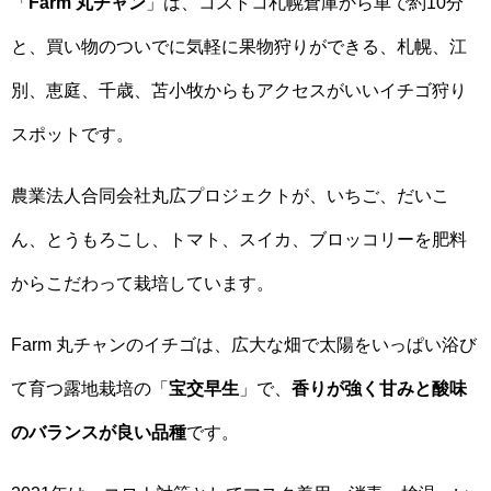
「
Farm 丸チャン
」は、コストコ札幌倉庫から車で約10分
と、買い物のついでに気軽に果物狩りができる、札幌、江
別、恵庭、千歳、苫小牧からもアクセスがいいイチゴ狩り
スポットです。
農業法人合同会社丸広プロジェクトが、いちご、だいこ
ん、とうもろこし、トマト、スイカ、ブロッコリーを肥料
からこだわって栽培しています。
Farm 丸チャンのイチゴは、広大な畑で太陽をいっぱい浴び
て育つ露地栽培の「
宝交早生
」で、
香りが強く甘みと酸味
のバランスが良い品種
です。