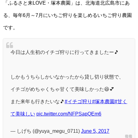
「ふるさと来LOVE・塚本農園」は、北海道北広島市にあ
る、毎年6月～7月にいちご狩りを楽しめるいちご狩り農園
です。
今日は人生初のイチゴ狩りに行ってきましたー🎵
しかもうちらしかいなかったから貸し切り状態で、
イチゴがめちゃくちゃ甘くて美味しかった😆💕
また来年も行きたいな🎵
#イチゴ狩り
#塚本農園
#甘く
て美味しい
pic.twitter.com/NFPSapQEm6
— しげち (@yuya_megu_0711)
June 5, 2017