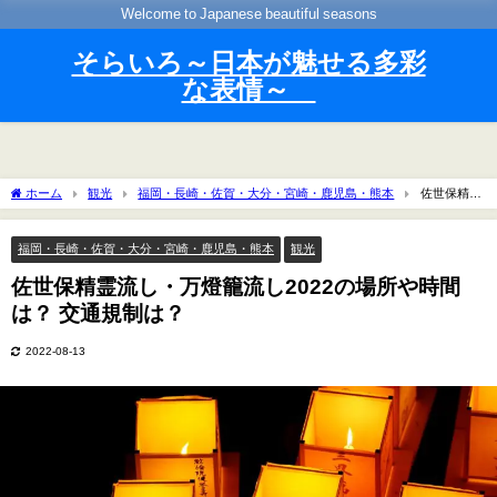
Welcome to Japanese beautiful seasons
そらいろ～日本が魅せる多彩
な表情～
ホーム
観光
福岡・長崎・佐賀・大分・宮崎・鹿児島・熊本
佐世保精霊
流し・万燈籠流し2022の場所や時間は？ 交通規制は？
福岡・長崎・佐賀・大分・宮崎・鹿児島・熊本
観光
佐世保精霊流し・万燈籠流し2022の場所や時間
は？ 交通規制は？
2022-08-13