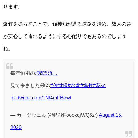
ります。
爆竹を鳴らすことで、鐘楼船が通る道路を清め、故人の霊
が安心して通れるようにする心配りでもあるのでしょう
ね。
毎年恒例の
#精霊流し
見て来ました😃🤗
#佐世保
#お盆
#爆竹
#花火
pic.twitter.com/1Nf4mFBewt
— カーツウェル (@PPkFoookqjWQ6zr)
August 15,
2020