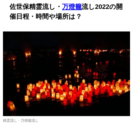
佐世保精霊流し・
万燈籠
流し2022の開
催日程・時間や場所は？
精霊流し・万燈籠流し