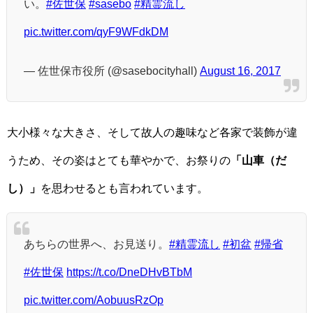
い。
#佐世保
#sasebo
#精霊流し
pic.twitter.com/qyF9WFdkDM
— 佐世保市役所 (@sasebocityhall)
August 16, 2017
大小様々な大きさ、そして故人の趣味など各家で装飾が違
うため、その姿はとても華やかで、お祭りの
「山車（だ
し）」
を思わせるとも言われています。
あちらの世界へ、お見送り。
#精霊流し
#初盆
#帰省
#佐世保
https://t.co/DneDHvBTbM
pic.twitter.com/AobuusRzOp