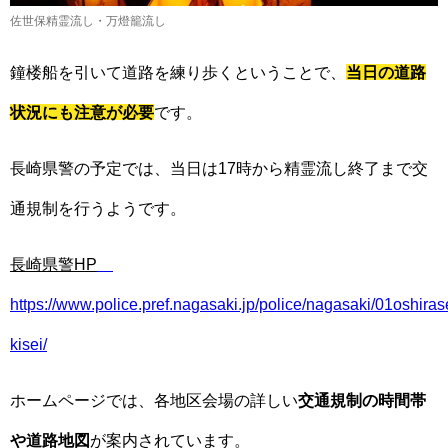
佐世保精霊流し・万燈籠流し
鐘楼船を引いて道路を練り歩くということで、
当日の道路
状況にも注意が必要
です。
長崎県警の予定では、当日は17時から精霊流し終了まで交
通規制を行うようです。
長崎県警HP
https://www.police.pref.nagasaki.jp/police/nagasaki/01oshiras
kisei/
ホームページでは、各地区会場の詳しい
交通規制の時間帯
や道路地図
が案内されています。