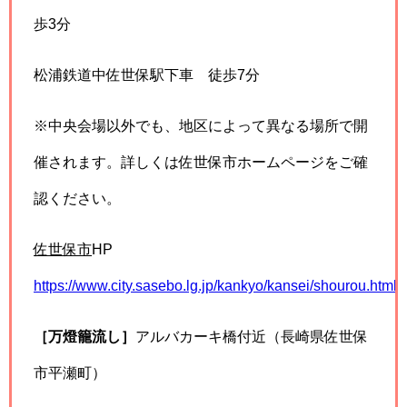
歩3分
松浦鉄道中佐世保駅下車 徒歩7分
※中央会場以外でも、地区によって異なる場所で開
催されます。詳しくは佐世保市ホームページをご確
認ください。
佐世保市
HP
https://www.city.sasebo.lg.jp/kankyo/kansei/shourou.html
［万燈籠流し］
アルバカーキ橋付近（長崎県佐世保
市平瀬町）