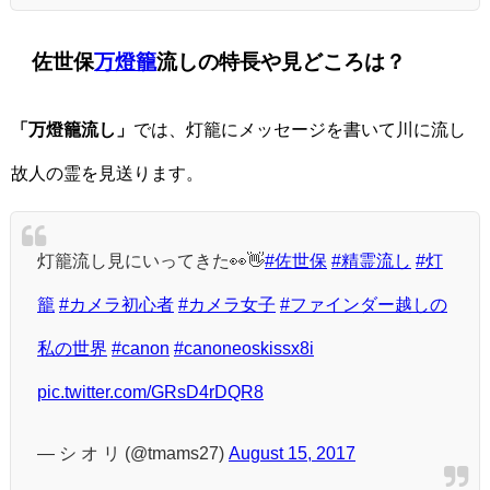
佐世保
万燈籠
流しの特長や見どころは？
「万燈籠流し」
では、灯籠にメッセージを書いて川に流し
故人の霊を見送ります。
灯籠流し見にいってきた👀👋
#佐世保
#精霊流し
#灯
籠
#カメラ初心者
#カメラ女子
#ファインダー越しの
私の世界
#canon
#canoneoskissx8i
pic.twitter.com/GRsD4rDQR8
— シ オ リ (@tmams27)
August 15, 2017