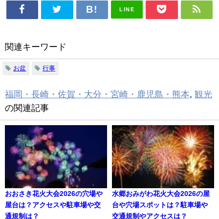
LINE
関連キーワード
お盆
行事
福岡・長崎・佐賀・大分・宮崎・鹿児島・熊本
,
観光
の関連記事
おおさき花火大会2026の穴場や
水郷おみがわ花火大会2026の屋
屋台は？アクセスや駐車場や交
台や穴場スポットは？駐車場や
通規制は？
交通規制やアクセスは？