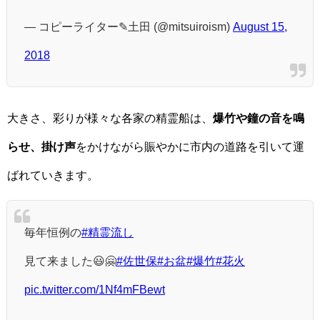
— コピーライター✎土田 (@mitsuiroism)
August 15,
2018
大きさ、彩りが様々な各家の精霊船は、
爆竹や鐘の音を鳴
らせ、掛け声
をかけながら賑やかに市内の道路を引いて運
ばれていきます。
毎年恒例の
#精霊流し
見て来ました😃🤗
#佐世保
#お盆
#爆竹
#花火
pic.twitter.com/1Nf4mFBewt