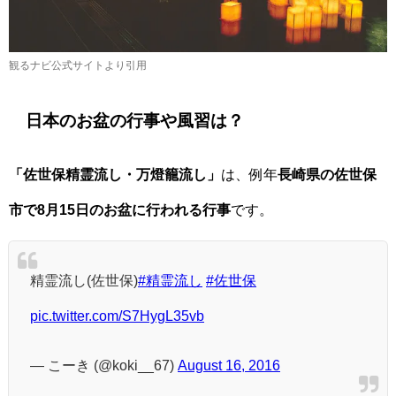
観るナビ公式サイトより引用
日本のお盆の行事や風習は？
「佐世保精霊流し・万燈籠流し」
は、例年
長崎県の佐世保
市で8月15日のお盆に行われる行事
です。
精霊流し(佐世保)
#精霊流し
#佐世保
pic.twitter.com/S7HygL35vb
— こーき (@koki__67)
August 16, 2016