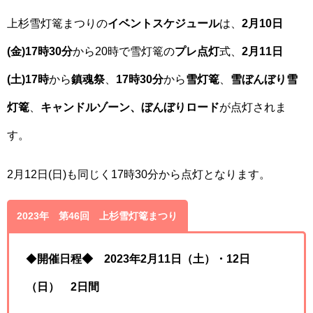
上杉雪灯篭まつりの
イベントスケジュール
は、
2月10日
(金)17時30分
から20時で雪灯篭の
プレ点灯
式、
2月11日
(土)17時
から
鎮魂祭
、
17時30分
から
雪灯篭
、
雪ぼんぼり雪
灯篭
、
キャンドルゾーン、ぼんぼりロード
が点灯されま
す。
2月12日(日)も同じく17時30分から点灯となります。
2023年 第46回 上杉雪灯篭まつり
◆
開催日程◆ 2023年2月11日（土）・12日
（日） 2日間