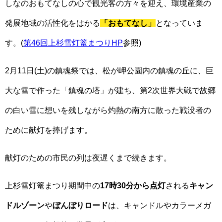
しなのおもてなしの心で観光客の方々を迎え、環境産業の
発展地域の活性化をはかる
「おもてなし」
となっていま
す。(
第46回上杉雪灯篭まつりHP
参照)
2月11日(土)の鎮魂祭では、松が岬公園内の鎮魂の丘に、巨
大な雪で作った「鎮魂の塔」が建ち、第2次世界大戦で故郷
の白い雪に想いを残しながら灼熱の南方に散った戦没者の
ために献灯を捧げます。
献灯のための市民の列は夜遅くまで続きます。
上杉雪灯篭まつり期間中の
17時30分から点灯
される
キャン
ドルゾーン
や
ぼんぼりロード
は、キャンドルやカラーメガ