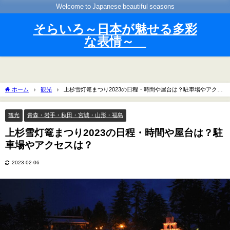
Welcome to Japanese beautiful seasons
そらいろ～日本が魅せる多彩
な表情～
ホーム
観光
上杉雪灯篭まつり2023の日程・時間や屋台は？駐車場やアクセ
スは？
観光
青森・岩手・秋田・宮城・山形・福島
上杉雪灯篭まつり2023の日程・時間や屋台は？駐
車場やアクセスは？
2023-02-06