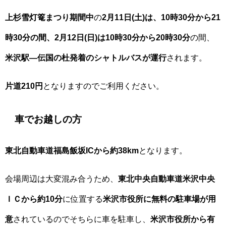
上杉雪灯篭まつり期間中
の
2月11日(土)は、10時30分から21
時30分の間、2月12日(日)は10時30分から20時30分
の間、
米沢駅—伝国の杜発着のシャトルバスが運行
されます。
片道210円
となりますのでご利用ください。
車でお越しの方
東北自動車道福島飯坂ICから約38km
となります。
会場周辺は大変混み合うため、
東北中央自動車道米沢中央
ＩＣから約10分
に位置する
米沢市役所に無料の駐車場が用
意
されているのでそちらに車を駐車し、
米沢市役所から有