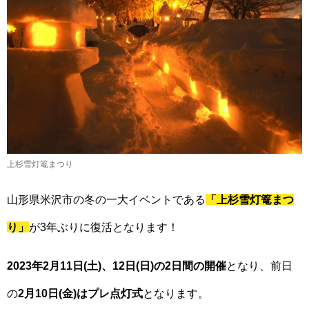
上杉雪灯篭まつり
山形県米沢市の冬の一大イベントである
「上杉雪灯篭まつ
り」
が3年ぶりに復活となります！
2023年2月11日(土)、12日(日)の2日間の開催
となり、前日
の
2月10日(金)はプレ点灯式
となります。