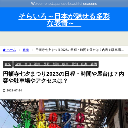
Welcome to Japanese beautiful seasons
そらいろ～日本が魅せる多彩
な表情～
ホーム
観光
円頓寺七夕まつり2023の日程・時間や屋台は？内容や駐車場や
アクセスは？
観光
金沢・富山・福井・長野・新潟・岐阜・愛知・山梨・静岡
円頓寺七夕まつり2023の日程・時間や屋台は？内
容や駐車場やアクセスは？
2023-07-24