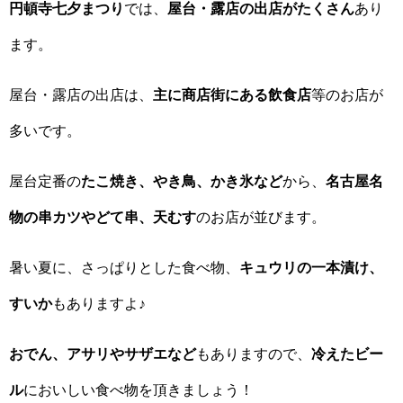
円頓寺七夕まつり
では、
屋台・露店の出店がたくさん
あり
ます。
屋台・露店の出店は、
主に商店街にある飲食店
等のお店が
多いです。
屋台定番の
たこ焼き、やき鳥、かき氷など
から、
名古屋名
物の串カツやどて串、天むす
のお店が並びます。
暑い夏に、さっぱりとした食べ物、
キュウリの一本漬け、
すいか
もありますよ♪
おでん、アサリやサザエなど
もありますので、
冷えたビー
ル
においしい食べ物を頂きましょう！