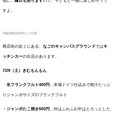
他に、
縁日もあります
ので、子どもと一緒に楽しめそうで
すよ。
円頓寺商店街HPより引用
商店街の近くにある、
なごのキャンパスグラウンド
では
キ
ッチンカー
の出店があります。
7/29（土）きむもんもん
・
生フランクフルト400円
…本場ドイツ仕込みで肉汁たっぷ
りジャンボサイズのフランクフルト
・ジャンボたこ焼き600円
…外はふわふわ中はとろっとした