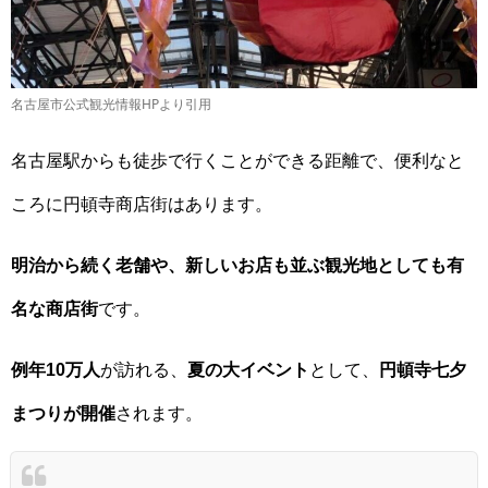
名古屋市公式観光情報HPより引用
名古屋駅からも徒歩で行くことができる距離で、便利なと
ころに円頓寺商店街はあります。
明治から続く老舗や、新しいお店も並ぶ観光地としても有
名な商店街
です。
例年10万人
が訪れる、
夏の大イベント
として、
円頓寺七夕
まつりが開催
されます。