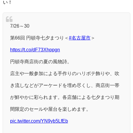
い！
7/26～30
第66回 円頓寺七夕まつり＜
#名古屋市
＞
https://t.co/dF73Xhppgn
円頓寺商店街の夏の風物詩。
店主や一般参加による手作りのハリボテ飾りや、吹
き流しなどがアーケードを埋め尽くし、商店街一帯
が鮮やかに彩られます。各店舗による七夕まつり期
間限定のセールや屋台を楽しめます。
pic.twitter.com/YN9yb5LfEb