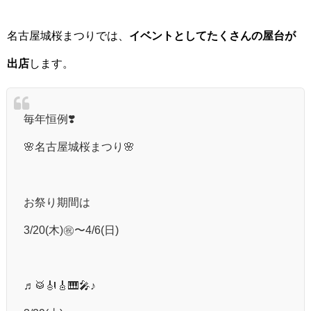
名古屋城桜まつりでは、
イベントとしてたくさんの屋台が
出店
します。
毎年恒例❣️
🌸名古屋城桜まつり🌸
お祭り期間は
3/20(木)㊗️〜4/6(日)
♬🥁🎻🎸🎹🎤♪