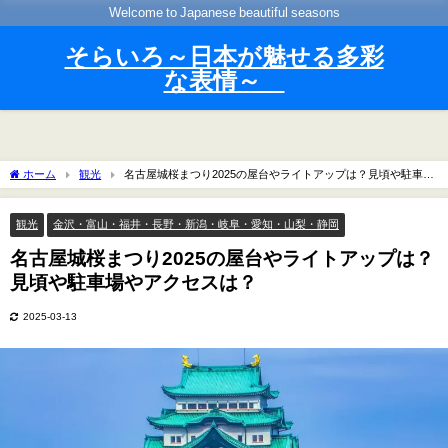
Welcome to Japanese beautiful seasons
そらいろ～日本が魅せる多彩
な表情～
ホーム
観光
名古屋城桜まつり2025の屋台やライトアップは？見頃や駐車場
やアクセスは？
観光
金沢・富山・福井・長野・新潟・岐阜・愛知・山梨・静岡
名古屋城桜まつり2025の屋台やライトアップは？
見頃や駐車場やアクセスは？
2025-03-13