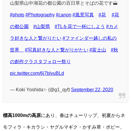
山梨県山中湖花の都公園の百日草とそばの花です🗻
#photo
#Photography
#canon
#風景写真
#花
#花
の都公園
#山梨県
#TLを花で一杯にしよう
#カメ
ラ好きな人と繋がりたい
#ファインダー越しの私の
世界ᅠ
#写真好きな人と繋がりがたい
#富士山
#秋
の創作クラスタフォロー祭り
pic.twitter.com/6j7blvuBLd
— Koki Yoshida✨ (@g1_qyf)
September 22, 2020
標高1000mの高原
にあり、春はチューリップ、初夏からネ
モフィラ・キカラシ・ヤグルマギク・かすみ草・ポピー、