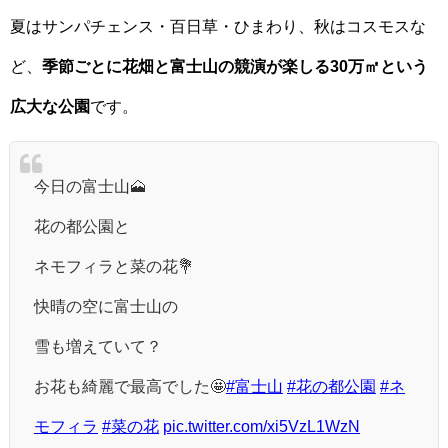
夏はサンパチェンス・百日草・ひまわり、秋はコスモスな
ど、
季節ごとに花畑と富士山の競演が楽しる30万㎡という
広大な公園
です。
今日の富士山🗻
花の都公園と
ネモフィラと菜の花💐
快晴の空に富士山の
雪も増えていて？
お花も綺麗で最高でした🤩
#富士山
#花の都公園
#ネ
モフィラ
#菜の花
pic.twitter.com/xi5VzL1WzN