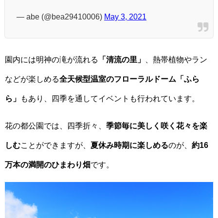
— abe (@bea29410006)
May 3, 2021
園内には明神の滝が流れる
「清流の里」
、熱帯植物やラン
などが楽しめる
全天候型温室のフローラルドーム「ふら
ら」
もあり、四季を通してイベントも行われています。
花の都公園では、四季折々、
季節毎に美しく咲く花々を楽
しむ
ことができますが、
夏休み時期に楽しめる
のが、
約16
万本の満開のひまわり畑
です。