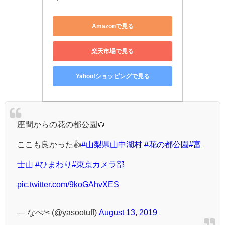
Amazonで見る
楽天市場で見る
Yahoo!ショッピングで見る
座間からの花の都公園🌻
ここも良かった👍
#山梨県山中湖村
#花の都公園
#富
士山
#ひまわり
#東京カメラ部
pic.twitter.com/9koGAhvXES
— なべ✂ (@yasootuff)
August 13, 2019