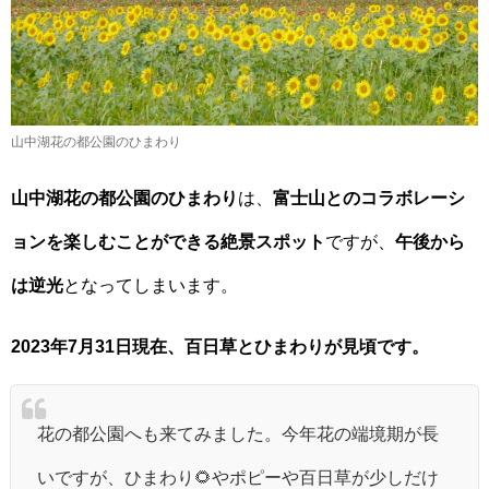
山中湖花の都公園のひまわり
山中湖花の都公園のひまわり
は、
富士山とのコラボレーシ
ョンを楽しむことができる絶景スポット
ですが、
午後から
は逆光
となってしまいます。
2023年7月31日現在、百日草とひまわりが見頃です。
花の都公園へも来てみました。今年花の端境期が長
いですが、ひまわり🌻やポピーや百日草が少しだけ