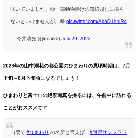
咲いていました。😊一部動物除けの電線越しに撮ら
ないといけませんが。😅
pic.twitter.com/AbaD1hnIRc
— 今井清光 (@imaik2)
July 29, 2022
2023年の山中湖花の都公園のひまわりの見頃時期は、7月
下旬～8月下旬頃
になるでしょう！
ひまわりと富士山の絶景写真を撮るには、午前中に訪れる
ことがおススメ
です。
山梨で
#ひまわり
の名所と言えば、
#明野サンフラワ