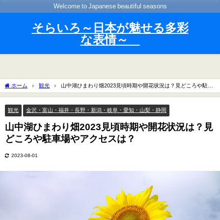
Welcome to Japanese beautiful seasons
そらいろ～日本が魅せる多彩
な表情～
ホーム
観光
山中湖ひまわり畑2023見頃時期や開花状況は？見どころや駐車
場やアクセスは？
観光
金沢・富山・福井・長野・新潟・岐阜・愛知・山梨・静岡
山中湖ひまわり畑2023見頃時期や開花状況は？見
どころや駐車場やアクセスは？
2023-08-01