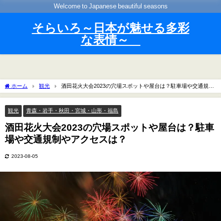
Welcome to Japanese beautiful seasons
そらいろ～日本が魅せる多彩
な表情～
ホーム
観光
酒田花火大会2023の穴場スポットや屋台は？駐車場や交通規制
やアクセスは？
観光
青森・岩手・秋田・宮城・山形・福島
酒田花火大会2023の穴場スポットや屋台は？駐車
場や交通規制やアクセスは？
2023-08-05