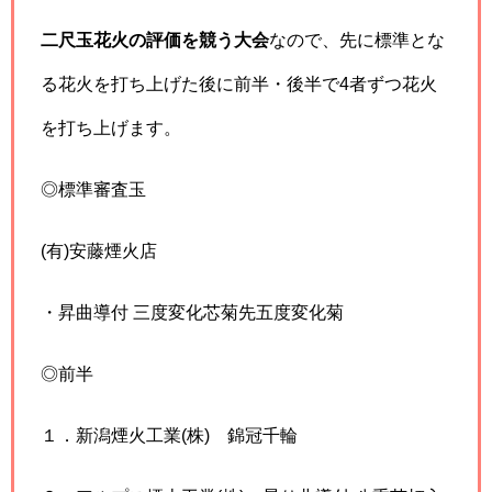
二尺玉花火の評価を競う大会
なので、先に標準とな
る花火を打ち上げた後に前半・後半で4者ずつ花火
を打ち上げます。
◎標準審査玉
(有)安藤煙火店
・昇曲導付 三度変化芯菊先五度変化菊
◎前半
１．新潟煙火工業(株) 錦冠千輪