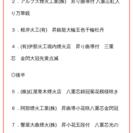
２．アルプス煙火工業(株) 昇り曲導付 八重芯虹入
り万華鏡
３．根岸火工(有) 昇銀龍大輪五色千輪牡丹
４．(有)伊那火工堀内煙火店 昇り曲導付 三重
芯 金閃大冠先黄点滅
◎後半
５．(株)紅屋青木煙火店 八重芯錦冠菊花模様咲き
６．阿部煙火工業(株) 昇曲導小花咲八重芯金閃冠
７．響屋大曲煙火(株) 昇小花五段付 八重芯光の