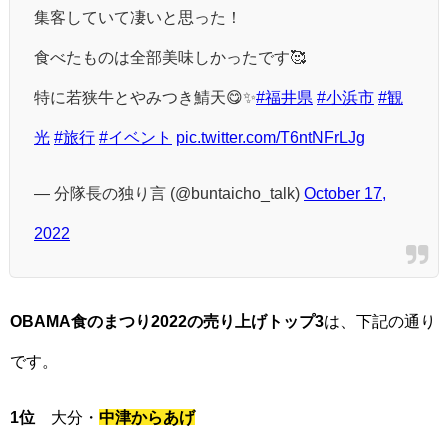
集客していて凄いと思った！
食べたものは全部美味しかったです🥰
特に若狭牛とやみつき鯖天😋✨
#福井県
#小浜市
#観
光
#旅行
#イベント
pic.twitter.com/T6ntNFrLJg
— 分隊長の独り言 (@buntaicho_talk)
October 17,
2022
OBAMA食のまつり2022の売り上げトップ3
は、下記の通り
です。
1位
大分・
中津からあげ