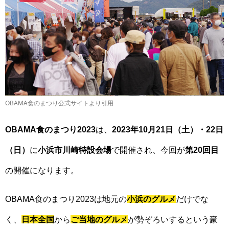
OBAMA食のまつり公式サイトより引用
OBAMA食のまつり2023
は、
2023年10月21日（土）・22日
（日）
に
小浜市川崎特設会場
で開催され、今回が
第20回目
の開催になります。
OBAMA食のまつり2023は地元の
小浜のグルメ
だけでな
く、
日本全国
から
ご当地のグルメ
が勢ぞろいするという豪