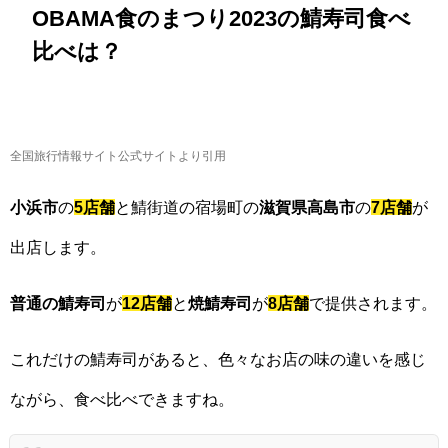
OBAMA食のまつり2023の鯖寿司食べ
比べは？
全国旅行情報サイト公式サイトより引用
小浜市
の
5店舗
と鯖街道の宿場町の
滋賀県高島市
の
7店舗
が
出店します。
普通の鯖寿司
が
12店舗
と
焼鯖寿司
が
8店舗
で提供されます。
これだけの鯖寿司があると、色々なお店の味の違いを感じ
ながら、食べ比べできますね。