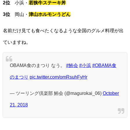
2位
小浜・
若狭牛ステーキ丼
3位
岡山・
津山ホルモンうどん
名前だけ見ても食べたくなるような全国のグルメ料理が出
ていますね。
OBAMA食のまつり なう。
#鮪会
#小浜
#OBAMA食
のまつり
pic.twitter.com/omRsuhFyHr
— ツーリング倶楽部 鮪会 (@magurokai_06)
October
21, 2018