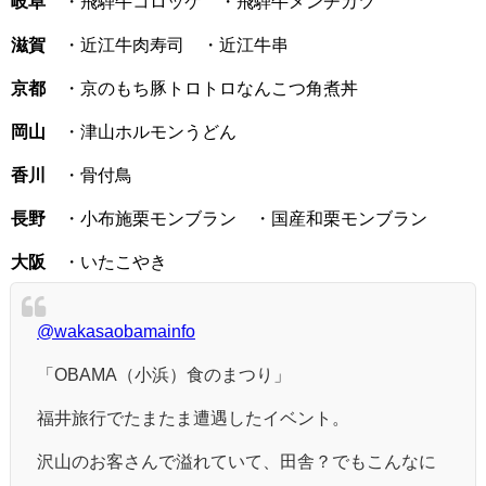
岐阜
・飛騨牛コロッケ ・飛騨牛メンチカツ
滋賀
・近江牛肉寿司 ・近江牛串
京都
・京のもち豚トロトロなんこつ角煮丼
岡山
・津山ホルモンうどん
香川
・骨付鳥
長野
・小布施栗モンブラン ・国産和栗モンブラン
大阪
・いたこやき
@wakasaobamainfo
「OBAMA（小浜）食のまつり」
福井旅行でたまたま遭遇したイベント。
沢山のお客さんで溢れていて、田舎？でもこんなに