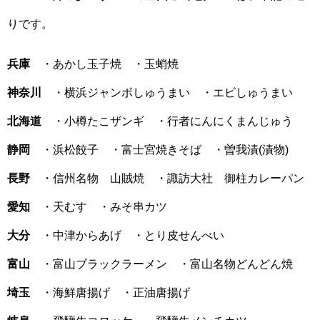
りです。
兵庫
・あかし玉子焼 ・玉蛸焼
神奈川
・横浜ジャンボしゅうまい ・エビしゅうまい
北海道
・小樽たこザンギ ・行者にんにくまんじゅう
静岡
・浜松餃子 ・富士宮焼きそば ・曽我漬(漬物)
長野
・信州名物 山賊焼 ・諏訪大社 御柱カレーパン
愛知
・天むす ・みそ串カツ
大分
・中津からあげ ・とり皮せんべい
富山
・富山ブラックラーメン ・富山名物どんどん焼
埼玉
・海鮮唐揚げ ・正油唐揚げ