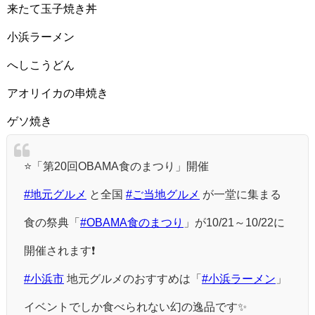
来たて玉子焼き丼
小浜ラーメン
へしこうどん
アオリイカの串焼き
ゲソ焼き
⭐️「第20回OBAMA食のまつり」開催
#地元グルメ
と全国
#ご当地グルメ
が一堂に集まる
食の祭典「
#OBAMA食のまつり
」が10/21～10/22に
開催されます❗️
#小浜市
地元グルメのおすすめは「
#小浜ラーメン
」
イベントでしか食べられない幻の逸品です✨