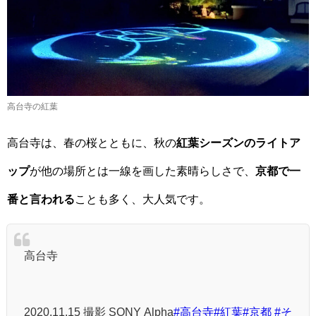
高台寺の紅葉
高台寺は、春の桜とともに、秋の
紅葉シーズンのライトア
ップ
が他の場所とは一線を画した素晴らしさで、
京都で一
番と言われる
ことも多く、大人気です。
高台寺
2020.11.15 撮影 SONY Alpha
#高台寺
#紅葉
#京都
#そ