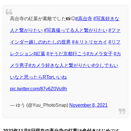
高台寺の紅葉が素敵でした📸😊
#高台寺
#写真好きな
人と繋がりたい
#写真撮ってる人と繋がりたい
#ファ
インダー越しのわたしの世界
#キリトリセカイ
#リフ
レクション
#紅葉
#そうだ京都行こう
#カメラ女子
#カ
メラ男子
#カメラ好きな人と繋がりたい
#少しでもい
いなと思ったらRTorいいね
pic.twitter.com/87v6Z0Vu9h
— ゆう (@Yuu_PhotoSnap)
November 8, 2021
2023年11月6日現在の高台寺の紅葉は色付きはじめ
です。