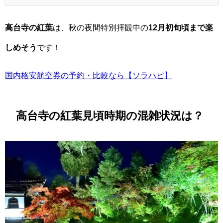
高台寺の紅葉
は、秋の夜間特別拝観中の
12月初旬頃まで楽
しめそう
です！
国内格安航空券の予約・比較なら【ソラハピ】
高台寺の紅葉見頃時期の混雑状況は？