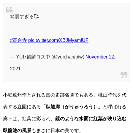
綺麗すぎる🥰
#高台寺
pic.twitter.com/XBJMyamfUF
— YUI♪麒麟ロス中 (@yuichanjptw)
November 12,
2021
小堀遠州作とされる国の史跡名勝でもある、桃山時代を代
表する庭園にある
「臥龍廊（がりゅうろう）」
と呼ばれる
廊下は、紅葉に彩られ、
鏡のような水面に紅葉が映り込む
臥龍池の風景
もまさに日本の美です。