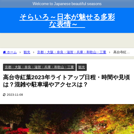
Welcome to Japanese beautiful seasons
そらいろ～日本が魅せる多彩
な表情～
ホーム
観光
京都・大阪・奈良・滋賀・兵庫・和歌山・三重
高台寺紅葉
2023年ライトアップ日程・時間や見頃は？混雑や駐車場やアクセスは？
京都・大阪・奈良・滋賀・兵庫・和歌山・三重
観光
高台寺紅葉2023年ライトアップ日程・時間や見頃
は？混雑や駐車場やアクセスは？
2023-11-08