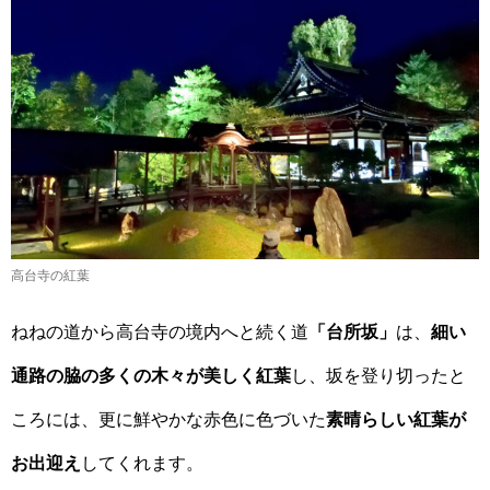
高台寺の紅葉
ねねの道から高台寺の境内へと続く道
「台所坂」
は、
細い
通路の脇の多くの木々が美しく紅葉
し、坂を登り切ったと
ころには、更に鮮やかな赤色に色づいた
素晴らしい紅葉が
お出迎え
してくれます。