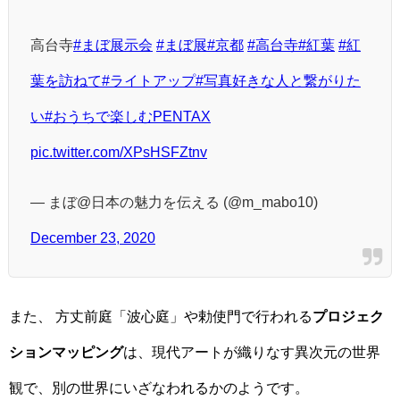
高台寺
#まぼ展示会
#まぼ展
#京都
#高台寺
#紅葉
#紅
葉を訪ねて
#ライトアップ
#写真好きな人と繋がりた
い
#おうちで楽しむPENTAX
pic.twitter.com/XPsHSFZtnv
— まぼ@日本の魅力を伝える (@m_mabo10)
December 23, 2020
また、 方丈前庭「波心庭」や勅使門で行われる
プロジェク
ションマッピング
は、現代アートが織りなす異次元の世界
観で、別の世界にいざなわれるかのようです。