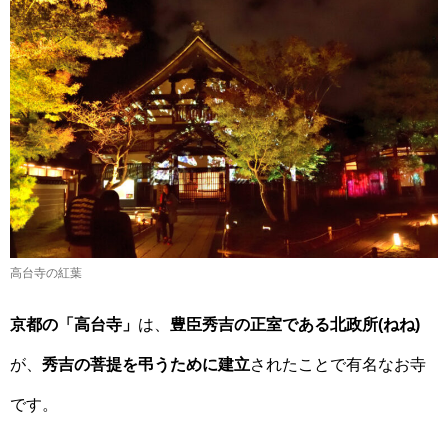
高台寺の紅葉
京都の「高台寺」
は、
豊臣秀吉の正室である北政所(ねね)
が、
秀吉の菩提を弔うために建立
されたことで有名なお寺
です。