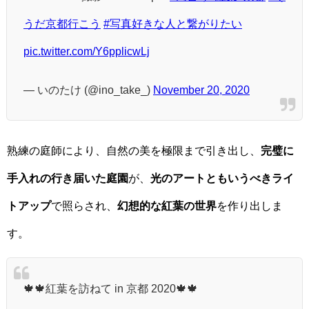
うだ京都行こう
#写真好きな人と繋がりたい
pic.twitter.com/Y6pplicwLj
— いのたけ (@ino_take_)
November 20, 2020
熟練の庭師により、自然の美を極限まで引き出し、
完璧に
手入れの行き届いた庭園
が、
光のアートともいうべきライ
トアップ
で照らされ、
幻想的な紅葉の世界
を作り出しま
す。
🍁🍁紅葉を訪ねて in 京都 2020🍁🍁