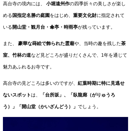
高台寺の境内には、
小堀遠州作
の四季折々の美しさが楽し
める
国指定名勝の庭園
をはじめ、
重要文化財
に指定されて
いる
開山堂・観月台・傘亭・時雨亭
が残っています。
また、
豪華な蒔絵で飾られた霊廟
や、当時の趣を残した
茶
室、竹林の道
など見どころが盛りだくさんで、1年を通じて
魅力あふれるお寺です。
高台寺の見どころは多いのですが、
紅葉時期に特に見逃せ
ないスポット
は、
「台所坂」、「臥龍廊（がりゅうろ
う）」「開山堂（かいざんどう）」
でしょう。