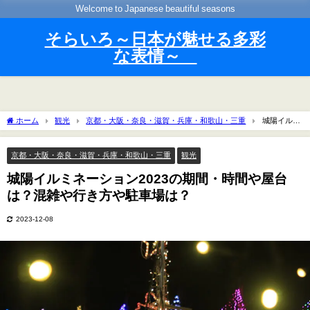
Welcome to Japanese beautiful seasons
そらいろ～日本が魅せる多彩
な表情～
ホーム
観光
京都・大阪・奈良・滋賀・兵庫・和歌山・三重
城陽イルミ
ネーション2023の期間・時間や屋台は？混雑や行き方や駐車場は？
京都・大阪・奈良・滋賀・兵庫・和歌山・三重
観光
城陽イルミネーション2023の期間・時間や屋台
は？混雑や行き方や駐車場は？
2023-12-08