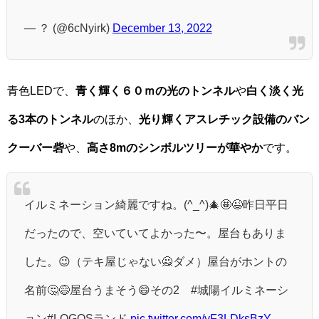
— ？ (@6cNyirk)
December 13, 2022
青色LEDで、
青く輝く６０ｍの光のトンネル
や
白く淡く光
る3本のトンネル
のほか、
光り輝くアスレチック設備のバン
クーバー砦
や、
高さ8mのシンボルツリーが華やか
です。
イルミネーション綺麗ですね。(^_^)🎄🤩😉昨日平日
だったので、空いていてよかった〜。屋台もありま
した。😉（テキ屋じゃない🙅ダメ）屋台がホントの
名前🤔😅屋台うまそう😄その2 #城陽イルミネーシ
ョン#LOGOSランド
pic.twitter.com/yF3LDksBzY