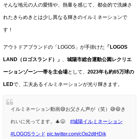
そんな地元の人の愛情や、熱量を感じて、都会的で洗練さ
れたきらめきとは少し異なる輝きのイルミネーションで
す！
アウトドアブランドの「LOGOS」が手掛けた
「LOGOS
LAND（ロゴスランド）」
、
城陽市総合運動公園レクリエ
ーションゾーン一帯を主会場
として、
2023年も約65万球の
LED
で、工夫あるイルミネーションが光り輝きます。
イルミネーション動画😅お父さん声が（笑）😅😄き
れいに光ってます。🎄😉
#城陽イルミネーション
#LOGOSランド
pic.twitter.com/cOp2dtHDik