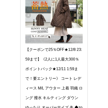
【クーポンで25％OFF★12/8 23:
59まで】《2人に1人最大300％
ポイントバック★12/11 1:59ま
で！要エントリー》 コート レデ
ィース M/L アウター 上着 羽織 ロ
ング 撥水 キルティング ダウン 
ゆったり オーバーサイズ 冬 ◆zo