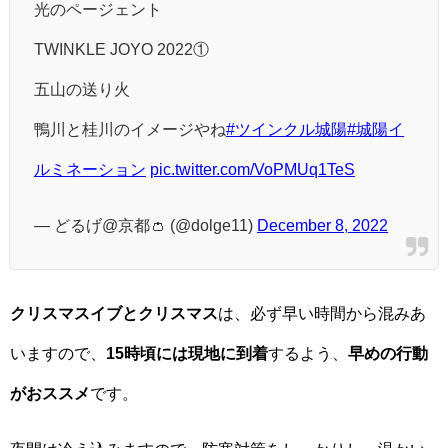
光のページェント
TWINKLE JOYO 2022①
五山の送り火
鴨川と桂川のイメージやね
#ツインクル城陽
#城陽イ
ルミネーション
pic.twitter.com/VoPMUq1TeS
— どるげ@京都👛 (@dolge11)
December 8, 2022
クリスマスイブとクリスマス
は、必ず早い時間から混みあ
いますので、
15時頃には現地に到着
するよう、
早めの行動
がおススメ
です。