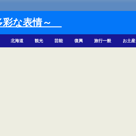
多彩な表情～
北海道
観光
芸能
復興
旅行一般
お土産