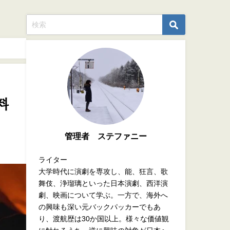
料
管理者 ステファニー
ライター
大学時代に演劇を専攻し、能、狂言、歌
舞伎、浄瑠璃といった日本演劇、西洋演
劇、映画について学ぶ。一方で、海外へ
の興味も深い元バックパッカーでもあ
り、渡航歴は30か国以上。様々な価値観