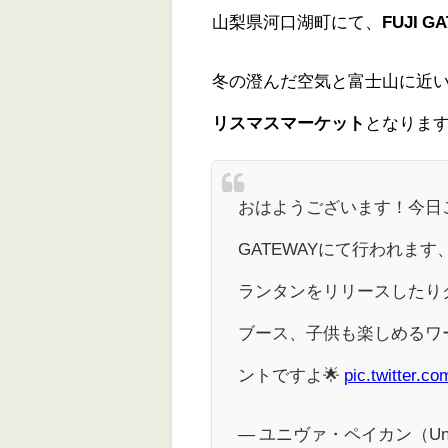
山梨県河口湖町にて、
FUJI G
冬の澄んだ空気と富士山に近
リスマスマーケット
となりま
おはようございます！今日
GATEWAYにて行われます、L
ランタンをリリースしたり
ブース、子供も楽しめるワ
ントですよ🌟
pic.twitter.c
— ユニヴァ・ペイカン（Univa P