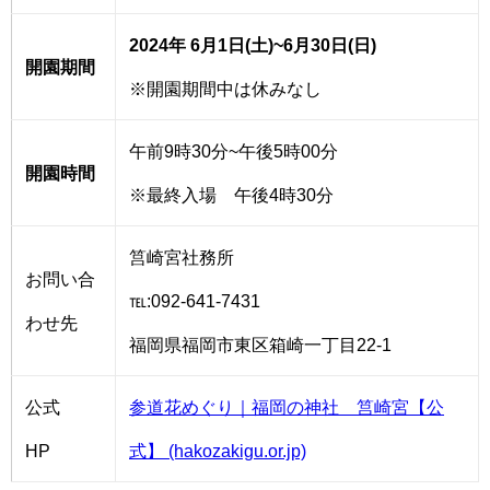
2024年 6月1日(土)~6月30日(日)
開園期間
※開園期間中は休みなし
午前9時30分~午後5時00分
開園時間
※最終入場 午後4時30分
筥崎宮社務所
お問い合
℡:092-641-7431
わせ先
福岡県福岡市東区箱崎一丁目22-1
公式
参道花めぐり｜福岡の神社 筥崎宮【公
HP
式】 (hakozakigu.or.jp)