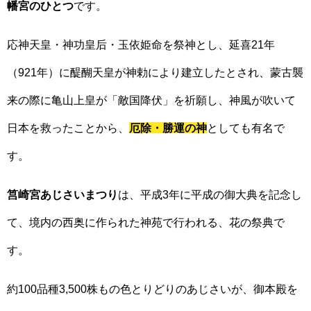
幡宮のひとつ
です。
応神天皇・神功皇后・玉依姫命を祭神とし、延喜21年
（921年）に醍醐天皇が神勅により建立したとされ、蒙古襲
来の際に亀山上皇が「敵国降伏」を祈願し、神風が吹いて
日本を救ったことから、
厄除・勝運の神
としても有名で
す。
筥崎宮あじさいまつり
は、平成3年に平成の御大典を記念し
て、境内の西奥に作られた神苑で行われる、花の祭典で
す。
約100品種3,500株もの色とりどりのあじさいが、御本殿を