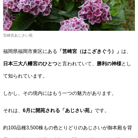
筥崎宮あじさい苑
福岡県福岡市東区にある
「筥崎宮（はこざきぐう）」
は、
日本三大八幡宮のひとつ
と言われていて、
勝利の神様
とし
て知られています。
しかし、その境内にはもう一つの魅力があります。
それは、
6月に開苑される「あじさい苑」
です。
約100品種3,500株もの色とりどりのあじさいが御本殿を背