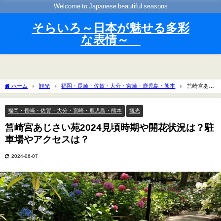
Welcome to Japanese beautiful seasons
そらいろ～日本が魅せる多彩
な表情～
ホーム
観光
福岡・長崎・佐賀・大分・宮崎・鹿児島・熊本
筥崎宮あじ
さい苑2024見頃時期や開花状況は？駐車場やアクセスは？
福岡・長崎・佐賀・大分・宮崎・鹿児島・熊本
観光
筥崎宮あじさい苑2024見頃時期や開花状況は？駐
車場やアクセスは？
2024-06-07