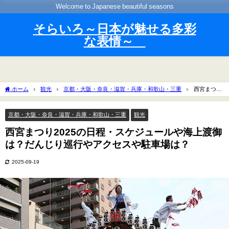
Welcome to Japanese beautiful seasons
そらいろ～日本が魅せる多彩
な表情～
ホーム
観光
京都・大阪・奈良・滋賀・兵庫・和歌山・三重
西宮まつり
2025の日程・スケジュールや海上渡御は？だんじり巡行やアクセスや駐車場は？
京都・大阪・奈良・滋賀・兵庫・和歌山・三重
観光
西宮まつり2025の日程・スケジュールや海上渡御
は？だんじり巡行やアクセスや駐車場は？
2025-09-19