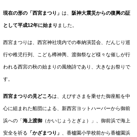
現在の形の「西宮まつり」
は、
阪神大震災からの復興の証
として平成12年に始まり
ました。
西宮まつりは、西宮神社境内での奉納演芸会、だんじり巡
行や稚児行列、こども樽神輿、渡御祭など様々な催しが行
われる西宮の秋の始まりの風物詩であり、大きなお祭りで
す。
西宮まつりの見どころ
は、えびすさまを乗せた御座船を中
心に組まれた船団による、新西宮ヨットハーバーから御前
浜への「
海上渡御
（かいじょうとぎょ）」、御前浜で海上
安全を祈る
「かざまつり」
、香櫨園小学校前から香櫨園浜