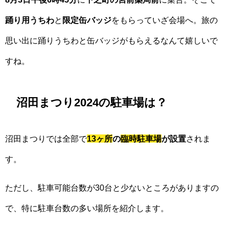
踊り用うちわ
と
限定缶バッジ
をもらっていざ会場へ。旅の
思い出に踊りうちわと缶バッジがもらえるなんて嬉しいで
すね。
沼田まつり2024の駐車場は？
沼田まつりでは全部で
13ヶ所
の
臨時駐車場
が設置
されま
す。
ただし、駐車可能台数が30台と少ないところがありますの
で、特に駐車台数の多い場所を紹介します。