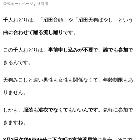
公式ホームページより引用
千人おどりは、「沼田音頭」や「沼田天狗ばやし」という
曲に合わせて踊る流し踊り
です。
この千人おどりは、
事前申し込みが不要
で、
誰でも参加
で
きるんです。
天狗みこしと違い男性も女性も関係なくて、年齢制限もあ
りません。
しかも、
服装も浴衣でなくてもいいんです。
気軽に参加で
きますね。
8月3日午後6時45分
に
下之町の宮前薬局前
に集合。そこで