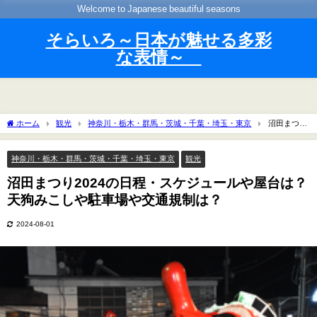
Welcome to Japanese beautiful seasons
そらいろ～日本が魅せる多彩
な表情～
ホーム
観光
神奈川・栃木・群馬・茨城・千葉・埼玉・東京
沼田まつり
2024の日程・スケジュールや屋台は？天狗みこしや駐車場や交通規制は？
神奈川・栃木・群馬・茨城・千葉・埼玉・東京
観光
沼田まつり2024の日程・スケジュールや屋台は？
天狗みこしや駐車場や交通規制は？
2024-08-01