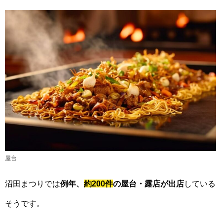
屋台
沼田まつりでは
例年、
約200件
の屋台・露店が出店
している
そうです。