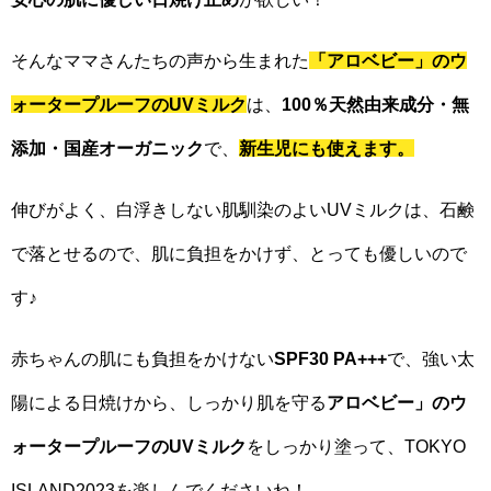
そんなママさんたちの声から生まれた
「アロベビー」のウ
ォータープルーフのUVミルク
は、
100％天然由来成分・無
添加・国産オーガニック
で、
新生児にも使えます。
伸びがよく、白浮きしない肌馴染のよいUVミルクは、石鹸
で落とせるので、肌に負担をかけず、とっても優しいので
す♪
赤ちゃんの肌にも負担をかけない
SPF30 PA+++
で、強い太
陽による日焼けから、しっかり肌を守る
アロベビー」のウ
ォータープルーフのUVミルク
をしっかり塗って、TOKYO
ISLAND2023を楽しんでくださいね！