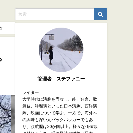
セス
や
管理者 ステファニー
ライター
大学時代に演劇を専攻し、能、狂言、歌
舞伎、浄瑠璃といった日本演劇、西洋演
劇、映画について学ぶ。一方で、海外へ
の興味も深い元バックパッカーでもあ
り、渡航歴は30か国以上。様々な価値観