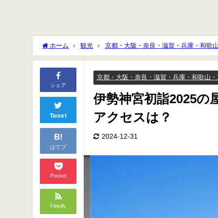
ホーム
観光
京都・大阪・奈良・滋賀・兵庫・和歌
は？
京都・大阪・奈良・滋賀・兵庫・和歌山・
シェア
伊勢神宮初詣2025
アクセスは？
Tweet
B!
2024-12-31
はてブ
Pocket
Feedly