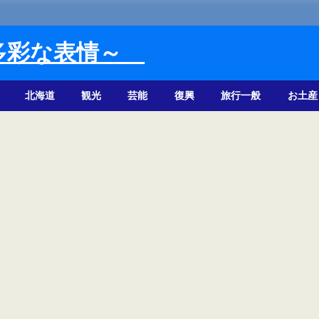
多彩な表情～
北海道
観光
芸能
復興
旅行一般
お土産