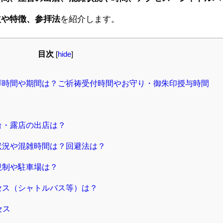
益や特徴、参拝法
を紹介します。
目次
[
hide
]
参拝時間や期間は？ご祈祷受付時間やお守り・御朱印授与時間
台・露店の出店は？
雑状況や混雑時間は？回避法は？
規制や駐車場は？
セス（シャトルバス等）は？
セス