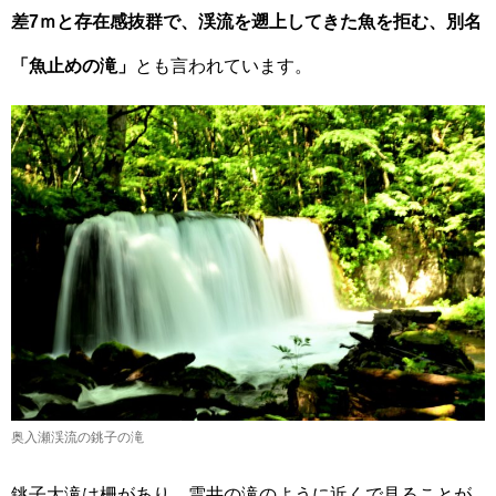
差7ｍと存在感抜群で、渓流を遡上してきた魚を拒む、別名
「魚止めの滝」
とも言われています。
奥入瀬渓流の銚子の滝
銚子大滝は柵があり、雲井の滝のように近くで見ることが