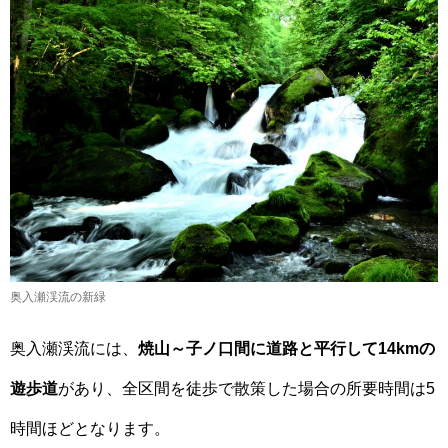
奥入瀬渓流の新緑
奥入瀬渓流には、
焼山～子ノ口間に道路と平行して14kmの
遊歩道
があり、全区間を徒歩で散策した場合の所要時間は5
時間ほどとなります。