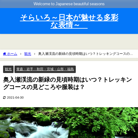
Welcome to Japanese beautiful seasons
そらいろ～日本が魅せる多彩
な表情～
ホーム
観光
奥入瀬渓流の新緑の見頃時期はいつ？トレッキングコースの見
どころや服装は？
観光
青森・岩手・秋田・宮城・山形・福島
奥入瀬渓流の新緑の見頃時期はいつ？トレッキン
グコースの見どころや服装は？
2021-04-30