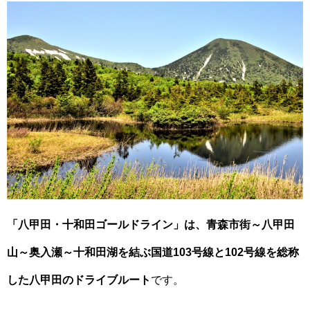
「八甲田・十和田ゴールドライン」は、青森市街～八甲田
山～奥入瀬～十和田湖を結ぶ国道103号線と102号線を総称
した八甲田のドライブルート
です。