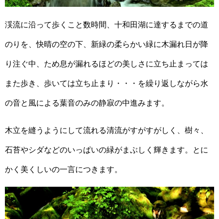
渓流に沿って歩くこと数時間、十和田湖に達するまでの道
のりを、快晴の空の下、新緑の柔らかい緑に木漏れ日が降
り注ぐ中、ため息が漏れるほどの美しさに立ち止まっては
また歩き、歩いては立ち止まり・・・を繰り返しながら水
の音と風による葉音のみの静寂の中進みます。
木立を縫うようにして流れる清流がすがすがしく、樹々、
石苔やシダなどのいっぱいの緑がまぶしく輝きます。とに
かく美くしいの一言につきます。