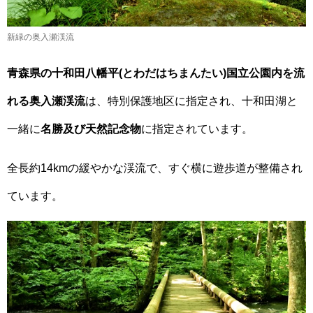
新緑の奥入瀬渓流
青森県の十和田八幡平(とわだはちまんたい)国立公園内を流
れる奥入瀬渓流
は、特別保護地区に指定され、十和田湖と
一緒に
名勝及び天然記念物
に指定されています。
全長約14kmの緩やかな渓流で、すぐ横に遊歩道が整備され
ています。