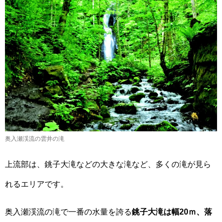
奥入瀬渓流の雲井の滝
上流部は、銚子大滝などの大きな滝など、多くの滝が見ら
れるエリアです。
奥入瀬渓流の滝で一番の水量を誇る
銚子大滝は幅20ｍ、落