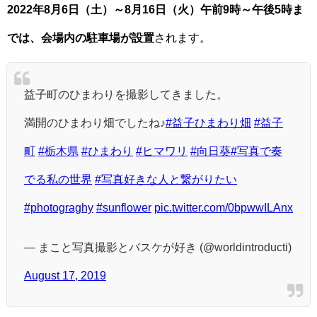
2022年8月6日（土）～8月16日（火）午前9時～午後5時ま
では、会場内の駐車場が設置
されます。
益子町のひまわりを撮影してきました。
満開のひまわり畑でしたね♪
#益子ひまわり畑
#益子
町
#栃木県
#ひまわり
#ヒマワリ
#向日葵
#写真で奏
でる私の世界
#写真好きな人と繋がりたい
#photograghy
#sunflower
pic.twitter.com/0bpwwILAnx
— まこと写真撮影とバスケが好き (@worldintroducti)
August 17, 2019