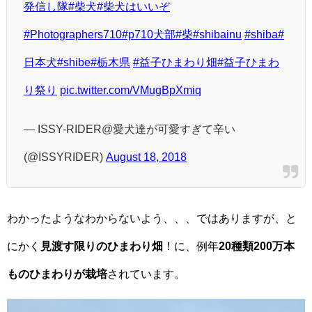
発信し隊
#柴犬
#柴犬はいいぞ
#Photographers710
#p710犬部
#柴
#shibainu
#shiba
#
日本犬
#shibe
#栃木県
#益子ひまわり畑
#益子ひまわ
り祭り
pic.twitter.com/VMugBpXmiq
— ISSY-RIDER@愛犬達が可愛すぎて辛い
(@ISSYRIDER)
August 18, 2018
わかったようなわからないよう、、、ではありますが、と
にかく
見渡す限りのひまわり畑
！に、例年
20種類200万本
ものひまわりが栽培
されています。