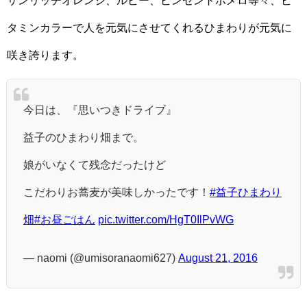
サンリッチオレンジ、ルビー、ビンセントポメロ等々、ビ
タミンカラーで人を元気にさせてくれるひまわりが元気に
咲き誇ります。
今日は、『思いつきドライブ』
益子のひまわり畑まで。
娘がいなくて残念だったけど
こだわりお蕎麦が美味しかったです！
#益子ひまわり
畑
#お昼ごはん
pic.twitter.com/HgT0IlPvWG
— naomi (@umisoranaomi627)
August 21, 2016