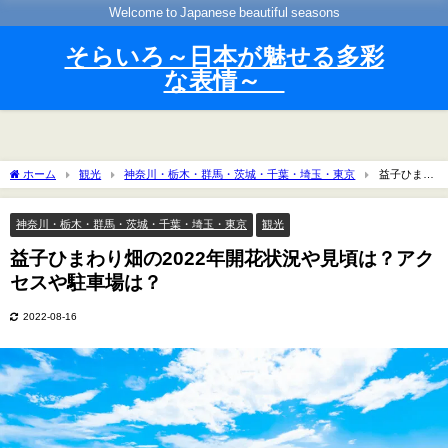
Welcome to Japanese beautiful seasons
そらいろ～日本が魅せる多彩
な表情～
ホーム
観光
神奈川・栃木・群馬・茨城・千葉・埼玉・東京
益子ひまわ
り畑の2022年開花状況や見頃は？アクセスや駐車場は？
神奈川・栃木・群馬・茨城・千葉・埼玉・東京
観光
益子ひまわり畑の2022年開花状況や見頃は？アク
セスや駐車場は？
2022-08-16