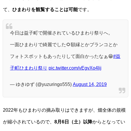
て、
ひまわりを観覧することは可能
です。
今日は益子町で開催されているひまわり祭りへ。
一面ひまわりで綺麗でした🌻額縁とかブランコとか
フォトスポットもあったりして面白かったなぁ😁
#益
子町ひまわり祭り
pic.twitter.com/vEgvXo4lij
— ゆきゆず (@yuzuringo555)
August 14, 2019
2022年もひまわりの摘み取りはできますが、畑全体の規模
が縮小されているので、
8月6日（土）以降
からとなってい