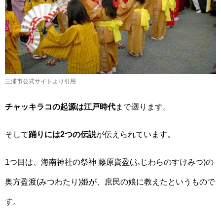
三浦市公式サイトより引用
チャッキラコの起源は江戸時代
まで遡ります。
そして
踊りには2つの伝説
が伝えられています。
1つ目は、海南神社の祭神 藤原資盈(ふじわらのすけみつ)の
奥方盈渡(みつわたり)姫が、庶民の娘に教えたというもので
す。