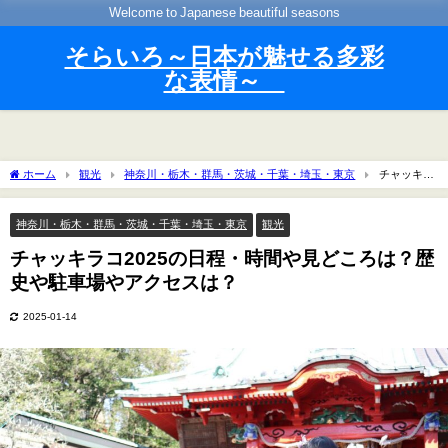
Welcome to Japanese beautiful seasons
そらいろ～日本が魅せる多彩
な表情～
ホーム
観光
神奈川・栃木・群馬・茨城・千葉・埼玉・東京
チャッキラ
コ2025の日程・時間や見どころは？歴史や駐車場やアクセスは？
神奈川・栃木・群馬・茨城・千葉・埼玉・東京
観光
チャッキラコ2025の日程・時間や見どころは？歴
史や駐車場やアクセスは？
2025-01-14