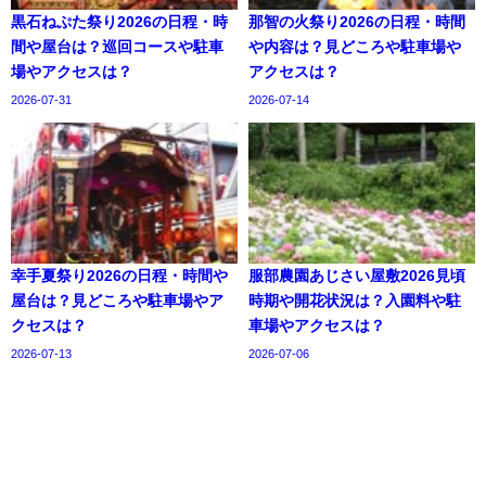
黒石ねぷた祭り2026の日程・時
那智の火祭り2026の日程・時間
間や屋台は？巡回コースや駐車
や内容は？見どころや駐車場や
場やアクセスは？
アクセスは？
2026-07-31
2026-07-14
幸手夏祭り2026の日程・時間や
服部農園あじさい屋敷2026見頃
屋台は？見どころや駐車場やア
時期や開花状況は？入園料や駐
クセスは？
車場やアクセスは？
2026-07-13
2026-07-06