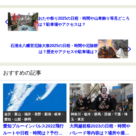
おたや祭り2025の日程・時間や山車飾り等見どころ
は？駐車場やアクセスは？
石清水八幡宮厄除大祭2025の日程・時間や厄除餅
は？歴史やアクセスや駐車場は？
おすすめの記事
金沢・富山・福井・長野・新潟・岐阜・
神奈川・栃木・群馬・茨城・千葉・埼
愛知・山梨・静岡
玉・東京
愛知ブルーインパルス2022飛行
大岡越前祭2023の日程・時間や
ルートや日程・時間は？予行や
パレード等内容は？場所や屋台