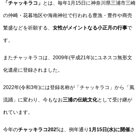
「チャッキラコ」
とは、毎年1月15日に神奈川県三浦市三崎
の仲崎・花暮地区や海南神社で行われる豊漁・豊作や商売
繁盛などを祈願する、
女性がメイントなる小正月の行事
で
す。
またチャッキラコは、2009年(平成21年)にユネスコ無形文
化遺産に登録されました。
2022年(令和3年)には登録名称が「チャッキラコ」から「風
流踊」に変わり、今もなお
三浦の伝統文化
として受け継が
れています。
今年の
チャッキラコ202
5は、例年通り
1月15日(水)に開催
さ