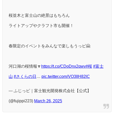
桜並木と富士山の絶景はもちろん
ライトアップやクラフト市も開催！
春限定のイベントをみんなで楽しもうっピ🤗
河口湖の桜情報🔽
https://t.co/CDoDnx2qwv
#桜
#富士
山
#さくらの日
…
pic.twitter.com/VO3IlH82lC
— ふじっピ｜富士観光開発株式会社【公式】
(@fujippi223)
March 26, 2025