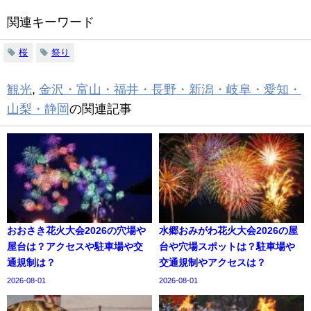
関連キーワード
桜
祭り
観光
,
金沢・富山・福井・長野・新潟・岐阜・愛知・
山梨・静岡
の関連記事
おおさき花火大会2026の穴場や
水郷おみがわ花火大会2026の屋
屋台は？アクセスや駐車場や交
台や穴場スポットは？駐車場や
通規制は？
交通規制やアクセスは？
2026-08-01
2026-08-01