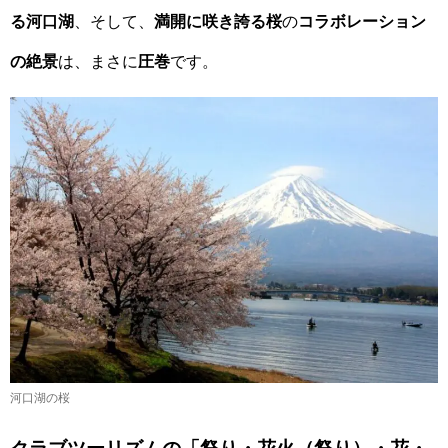
る河口湖
、そして、
満開に咲き誇る桜
の
コラボレーション
の絶景
は、まさに
圧巻
です。
河口湖の桜