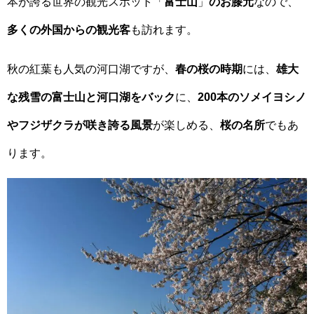
本が誇る世界の観光スポット「
富士山
」
のお膝元
なので、
多くの外国からの観光客
も訪れます。
秋の紅葉も人気の河口湖ですが、
春の桜の時期
には、
雄大
な残雪の富士山と河口湖をバック
に、
200本のソメイヨシノ
やフジザクラが咲き誇る風景
が楽しめる、
桜の名所
でもあ
ります。