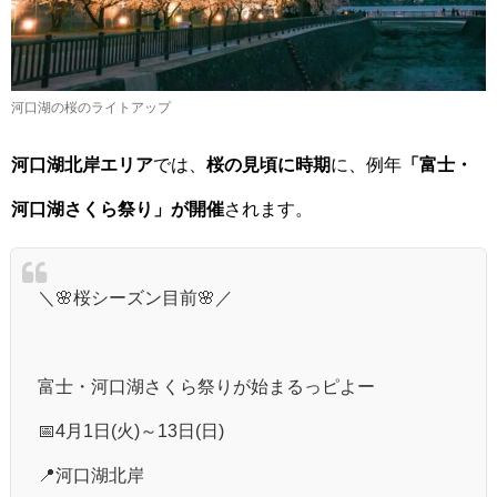
河口湖の桜のライトアップ
河口湖北岸エリア
では、
桜の見頃に時期
に、例年
「富士・
河口湖さくら祭り」が開催
されます。
＼🌸桜シーズン目前🌸／
富士・河口湖さくら祭りが始まるっピよー
📅4月1日(火)～13日(日)
📍河口湖北岸