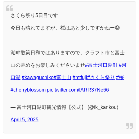
さくら祭り5日目です
今日も晴れてますが、桜はあと少しですかねー😓
湖畔散策日和ではありますので、クラフト市と富士
山の眺めをお楽しみくださいませ
#富士河口湖町
#河
口湖
#kawaguchiko
#富士山
#mtfuji
#さくら祭り
#桜
#cherryblossom
pic.twitter.com/fARR37Ne66
— 富士河口湖町観光情報【公式】 (@fk_kankou)
April 5, 2025