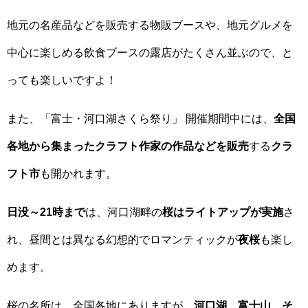
地元の名産品などを販売する物販ブースや、地元グルメを
中心に楽しめる飲食ブースの露店がたくさん並ぶので、と
っても楽しいですよ！
また、「富士・河口湖さくら祭り」 開催期間中には、
全国
各地から集まったクラフト作家の作品などを販売
する
クラ
フト市
も開かれます。
日没～21時まで
は、河口湖畔の
桜はライトアップが実施
さ
れ、昼間とは異なる幻想的でロマンティックが
夜桜
も楽し
めます。
桜の名所は、全国各地にありますが、
河口湖、富士山、そ