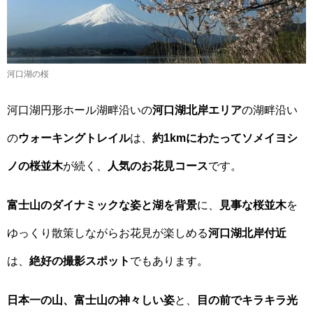
河口湖の桜
河口湖円形ホール湖畔沿いの
河口湖北岸エリア
の湖畔沿い
の
ウォーキングトレイル
は、
約1kmにわたってソメイヨシ
ノの桜並木
が続く、
人気のお花見コース
です。
富士山のダイナミックな姿と湖を背景
に、
見事な桜並木
を
ゆっくり散策しながらお花見が楽しめる
河口湖北岸付近
は、
絶好の撮影スポット
でもあります。
日本一の山、富士山の神々しい姿
と、
目の前でキラキラ光