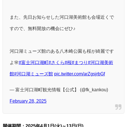
また、先日お知らせした河口湖美術館も会場近くで
すので、無料開放の機会にぜひ♪
河口湖ミューズ館のある八木崎公園も桜が綺麗です
よ🌸
#富士河口湖町
#さくら
#桜
#まつり
#河口湖美術
館
#河口湖ミューズ館
pic.twitter.com/arZgsjrbGf
— 富士河口湖町観光情報【公式】 (@fk_kankou)
February 28, 2025
開催期間：2025年4月1日(火)～13日(日)