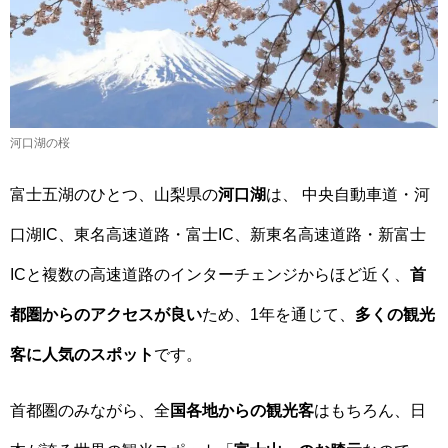
河口湖の桜
富士五湖のひとつ、山梨県の
河口湖
は、 中央自動車道・河
口湖IC、東名高速道路・富士IC、新東名高速道路・新富士
ICと複数の高速道路のインターチェンジからほど近く、
首
都圏からのアクセスが良い
ため、1年を通じて、
多くの観光
客に人気のスポット
です。
首都圏のみながら、全
国各地からの観光客
はもちろん、日