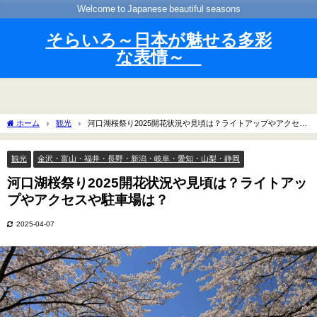
Welcome to Japanese beautiful seasons
そらいろ～日本が魅せる多彩
な表情～
ホーム
観光
河口湖桜祭り2025開花状況や見頃は？ライトアップやアクセス
や駐車場は？
観光
金沢・富山・福井・長野・新潟・岐阜・愛知・山梨・静岡
河口湖桜祭り2025開花状況や見頃は？ライトアッ
プやアクセスや駐車場は？
2025-04-07