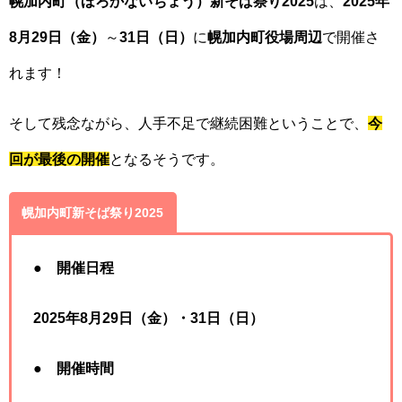
幌加内町
（ほろかないちょう）
新そば祭り2025
は、
2025年
8月29日
（金）
～
31日（日）
に
幌加内町役場周辺
で開催さ
れます！
そして残念ながら、人手不足で継続困難ということで、
今
回が最後の開催
となるそうです。
幌加内町新そば祭り2025
●
開催日程
2025年8月
29日
（金）
・
31日（日）
●
開催時間