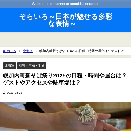
Welcome to Japanese beautiful seasons
そらいろ～日本が魅せる多彩
な表情～
ホーム
北海道
幌加内町新そば祭り2025の日程・時間や屋台は？ゲストやア
クセスや駐車場は？
北海道
石狩・空知・千歳
幌加内町新そば祭り2025の日程・時間や屋台は？
ゲストやアクセスや駐車場は？
2025-08-27