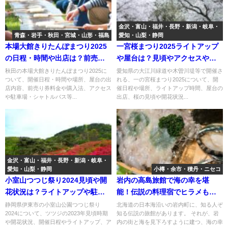
金沢・富山・福井・長野・新潟・岐阜・
青森・岩手・秋田・宮城・山形・福島
愛知・山梨・静岡
本場大館きりたんぽまつり2025
一宮桜まつり2025ライトアップ
の日程・時間や出店は？前売券
や屋台は？見頃やアクセスや駐
料金やアクセスや駐車場は？
車場は？
秋田の本場大館きりたんぽまつり2025に
愛知県の大江川緑道や木曽川堤等で開催さ
ついて、開催日程・時間や場所、屋台の出
れる、一の宮桜まつり2025について、開
店内容、前売り券料金や購入法、アクセス
催日程や場所、ライトアップ時間、屋台の
や駐車場・シャトルバス等...
出店、桜の見頃や開花状況...
金沢・富山・福井・長野・新潟・岐阜・
愛知・山梨・静岡
小樽・余市・積丹・ニセコ
小室山つつじ祭り2024見頃や開
岩内の高島旅館で海の幸を堪
花状況は？ライトアップや駐車
能！伝説の料理宿でヒラメもア
場やアクセスは？
ワビも踊りだす？
静岡県伊東市の小室山公園つつじ祭り
北海道の日本海沿いの岩内町に、知る人ぞ
2024について、ツツジの2023年見頃時期
知る伝説の旅館があります。 それが、岩
や開花状況、開催日程やライトアップ、ア
内の街と海を見下ろすように建つ、海の幸