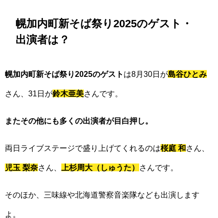
幌加内町新そば祭り2025のゲスト・
出演者は？
幌加内町新そば祭り2025のゲスト
は8月30日が
島谷ひとみ
さん、31日が
鈴木亜美
さんです。
またその他にも多くの出演者が目白押し。
両日ライブステージで盛り上げてくれるのは
桜庭 和
さん、
児玉 梨奈
さん、
上杉周大（しゅうた）
さんです。
そのほか、三味線や北海道警察音楽隊なども出演します
よ。