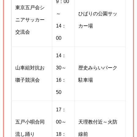
9：00
東京五戸会シ
～
ひばりの公園サッ
ニアサッカー
14：
カー場
交流会
00
14：
山車組対抗お
30～
歴史みらいパーク
囃子競演会
16：
駐車場
50
17：
五戸小唄合同
00～
天理教付近～火防
流し踊り
18：
線前