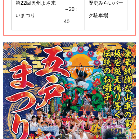
第22回奥州よさ来
歴史みらいパー
～20：
いまつり
ク駐車場
40