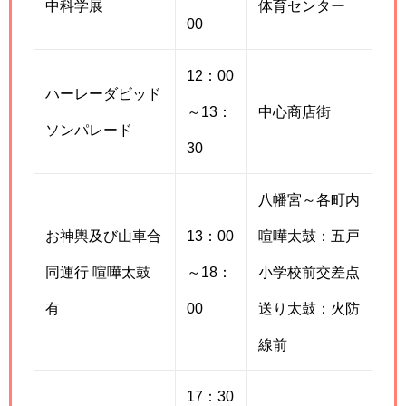
中科学展
体育センター
00
12：00
ハーレーダビッド
～13：
中心商店街
ソンパレード
30
八幡宮～各町内
お神輿及び山車合
13：00
喧嘩太鼓：五戸
同運行 喧嘩太鼓
～18：
小学校前交差点
有
00
送り太鼓：火防
線前
17：30