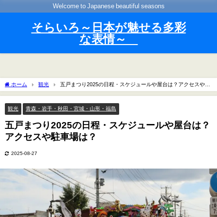
Welcome to Japanese beautiful seasons
そらいろ～日本が魅せる多彩
な表情～
ホーム
観光
五戸まつり2025の日程・スケジュールや屋台は？アクセスや駐
車場は？
観光
青森・岩手・秋田・宮城・山形・福島
五戸まつり2025の日程・スケジュールや屋台は？
アクセスや駐車場は？
2025-08-27