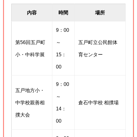
内容
時間
場所
9：00
第56回五戸町
～
五戸町立公民館体
小・中科学展
15：
育センター
00
9：00
五戸地方小・
～
中学校親善相
倉石中学校 相撲場
14：
撲大会
00