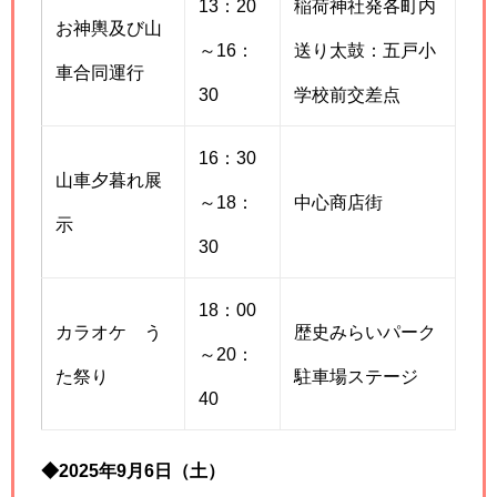
13：20
稲荷神社発各町内
お神輿及び山
～16：
送り太鼓：五戸小
車合同運行
30
学校前交差点
16：30
山車夕暮れ展
～18：
中心商店街
示
30
18：00
カラオケ う
歴史みらいパーク
～20：
た祭り
駐車場ステージ
40
◆2025年9月6日（土）