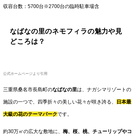
収容台数：5700台※2700台の臨時駐車場含
なばなの里のネモフィラの魅力や見
どころは？
公式ホームページより引用
三重県桑名市長島町の
なばなの里
は、ナガシマリゾートの
施設の一つで、四季折々の美しい花々が咲き誇る、
日本最
大級の花のテーマパーク
です。
約30万㎡の広大な敷地に、
梅、桜、桃、チューリップやコ