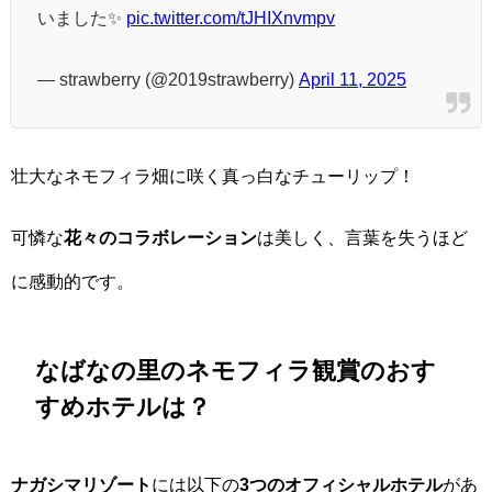
いました✨
pic.twitter.com/tJHIXnvmpv
— strawberry (@2019strawberry)
April 11, 2025
壮大なネモフィラ畑に咲く真っ白なチューリップ！
可憐な
花々のコラボレーション
は美しく、言葉を失うほど
に感動的です。
なばなの里のネモフィラ観賞のおす
すめホテルは？
ナガシマリゾート
には以下の
3つのオフィシャルホテル
があ