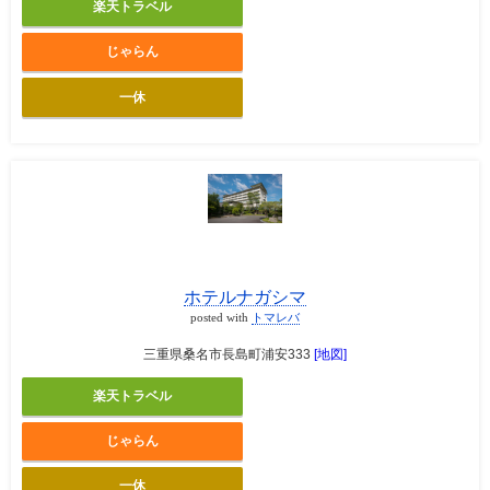
楽天トラベル
じゃらん
一休
ホテルナガシマ
posted with
トマレバ
三重県桑名市長島町浦安333
[地図]
楽天トラベル
じゃらん
一休