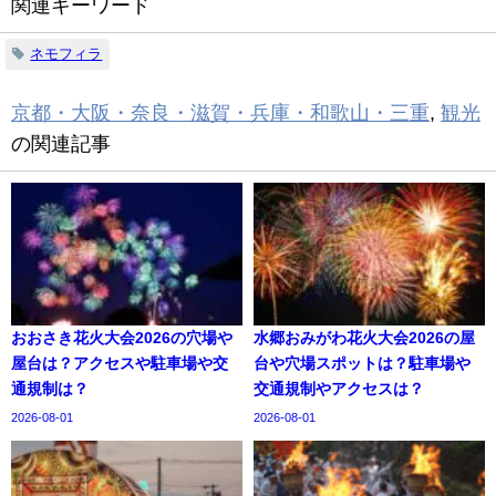
関連キーワード
ネモフィラ
京都・大阪・奈良・滋賀・兵庫・和歌山・三重
,
観光
の関連記事
おおさき花火大会2026の穴場や
水郷おみがわ花火大会2026の屋
屋台は？アクセスや駐車場や交
台や穴場スポットは？駐車場や
通規制は？
交通規制やアクセスは？
2026-08-01
2026-08-01