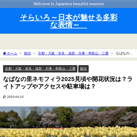
Welcome to Japanese beautiful seasons
そらいろ～日本が魅せる多彩
な表情～
ホーム
観光
京都・大阪・奈良・滋賀・兵庫・和歌山・三重
なばなの里
ネモフィラ2025見頃や開花状況は？ライトアップやアクセスや駐車場は？
京都・大阪・奈良・滋賀・兵庫・和歌山・三重
観光
なばなの里ネモフィラ2025見頃や開花状況は？ラ
イトアップやアクセスや駐車場は？
2025-04-15