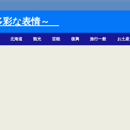
多彩な表情～
北海道
観光
芸能
復興
旅行一般
お土産