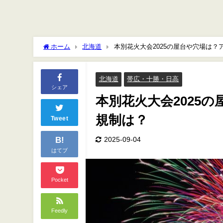
ホーム
北海道
本別花火大会2025の屋台や穴場は
北海道
帯広・十勝・日高
シェア
本別花火大会2025
規制は？
Tweet
B!
2025-09-04
はてブ
Pocket
Feedly