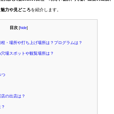
、魅力や見どころ
を紹介します。
目次
[
hide
]
催日程・場所や打ち上げ場所は？プログラムは？
すめ穴場スポットや観覧場所は？
べつ
露店の出店は？
は？