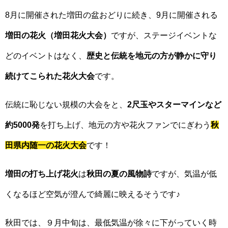
8月に開催された増田の盆おどりに続き、9月に開催される
増田の花火（増田花火大会）
ですが、ステージイベントな
どのイベントはなく、
歴史と伝統を地元の方が静かに守り
続けてこられた花火大会
です。
伝統に恥じない規模の大会をと、
2尺玉やスターマインなど
約5000発
を打ち上げ、地元の方や花火ファンでにぎわう
秋
田県内随一の花火大会
です！
増田の打ち上げ花火
は
秋田の夏の風物詩
ですが、気温が低
くなるほど空気が澄んで綺麗に映えるそうです♪
秋田では、９月中旬は、最低気温が徐々に下がっていく時