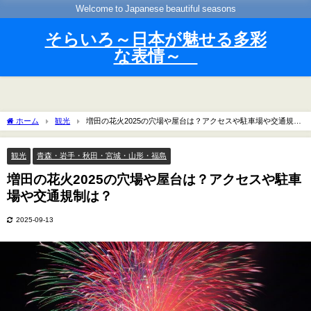
Welcome to Japanese beautiful seasons
そらいろ～日本が魅せる多彩
な表情～
ホーム
観光
増田の花火2025の穴場や屋台は？アクセスや駐車場や交通規制
は？
観光
青森・岩手・秋田・宮城・山形・福島
増田の花火2025の穴場や屋台は？アクセスや駐車
場や交通規制は？
2025-09-13