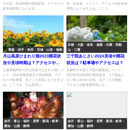
の出店、見頃時期や開花状況、アクセスや
所、出店者・メニュー、アクセスや駐車場
駐車場等気になります...
等気になりますよね。ここで...
京都・大阪・奈良・滋賀・兵庫・和歌
青森・岩手・秋田・宮城・山形・福島
山・三重
月山高原ひまわり畑2023開花状
三千院あじさい2024見頃や開花
況や見頃時期は？アクセスや駐
状況は？駐車場やアクセスは？
車場は？
山形県鶴岡市の月山高原のひまわり畑につ
京都市の大原三千院の紫陽花について、
いて、2023年開花状況や見頃時期、アク
2024年見頃時期や開花状況、三千院あじ
セスや駐車場、見どころ等気になりますよ
さい祭り2024の日程、見どころや種類、
ね。ここでは、月山高原ひ...
アクセスや駐車場等気にな...
金沢・富山・福井・長野・新潟・岐阜・
金沢・富山・福井・長野・新潟・岐阜・
愛知・山梨・静岡
愛知・山梨・静岡