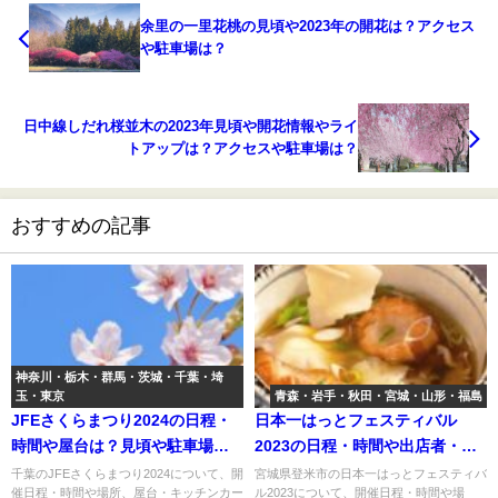
余里の一里花桃の見頃や2023年の開花は？アクセス
や駐車場は？
日中線しだれ桜並木の2023年見頃や開花情報やライ
トアップは？アクセスや駐車場は？
おすすめの記事
神奈川・栃木・群馬・茨城・千葉・埼
玉・東京
青森・岩手・秋田・宮城・山形・福島
JFEさくらまつり2024の日程・
日本一はっとフェスティバル
時間や屋台は？見頃や駐車場や
2023の日程・時間や出店者・メ
アクセスは？
ニューは？駐車場やアクセス
千葉のJFEさくらまつり2024について、開
宮城県登米市の日本一はっとフェスティバ
催日程・時間や場所、屋台・キッチンカー
ル2023について、開催日程・時間や場
は？