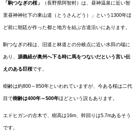
「駒つなぎの桜」
（長野県阿智村）は、昼神温泉に近い智
里昼神神社下の東山道（とうさんどう）」という1300年ほ
ど前に朝廷が作った都と地方を結ぶ古道沿いにあります。
駒つなぎの桜は、旧道と林道との分岐点に近い水田の端に
あり、
源義経が奥州へ下る時に馬をつないだという言い伝
えのある巨桜
です。
樹齢は約800～850年といわれていますが、今ある桜は二代
目で
樹齢は400年～500年
ほどという説もあります。
エドヒガンの古木で、樹高は16m、幹回りは5.7mあるそう
です。