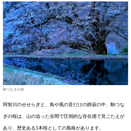
駒つなぎの桜
阿智川のせせらぎと、鳥や風の音だけの静寂の中、駒つな
ぎの桜は、山の迫った谷間で圧倒的な存在感で見ごたえが
あり、歴史ある1本桜としての風格があります。