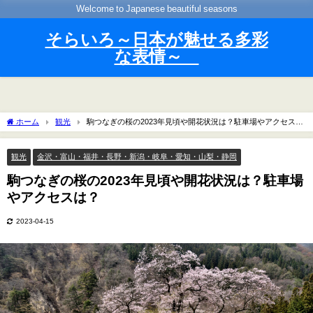
Welcome to Japanese beautiful seasons
そらいろ～日本が魅せる多彩
な表情～
ホーム
観光
駒つなぎの桜の2023年見頃や開花状況は？駐車場やアクセス
は？
観光
金沢・富山・福井・長野・新潟・岐阜・愛知・山梨・静岡
駒つなぎの桜の2023年見頃や開花状況は？駐車場
やアクセスは？
2023-04-15