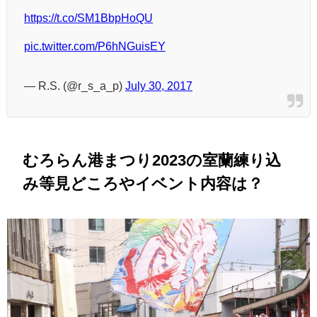
https://t.co/SM1BbpHoQU
pic.twitter.com/P6hNGuisEY
— R.S. (@r_s_a_p)
July 30, 2017
むろらん港まつり2023の室蘭練り込
み等見どころやイベント内容は？