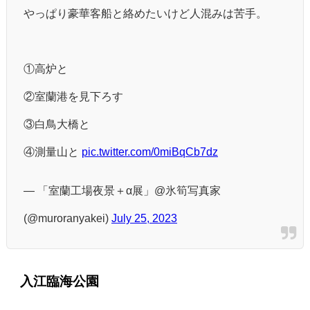
やっぱり豪華客船と絡めたいけど人混みは苦手。
①高炉と
②室蘭港を見下ろす
③白鳥大橋と
④測量山と
pic.twitter.com/0miBqCb7dz
— 「室蘭工場夜景＋α展」@氷筍写真家
(@muroranyakei)
July 25, 2023
入江臨海公園