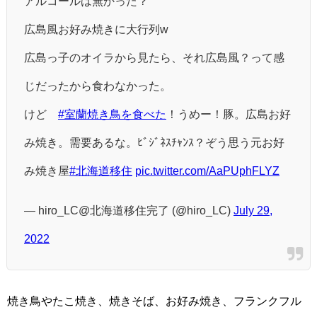
アルコールは無かった？
広島風お好み焼きに大行列w
広島っ子のオイラから見たら、それ広島風？って感
じだったから食わなかった。
けど
#室蘭焼き鳥を食べた
！うめー！豚。広島お好
み焼き。需要あるな。ﾋﾞｼﾞﾈｽﾁｬﾝｽ？ぞう思う元お好
み焼き屋
#北海道移住
pic.twitter.com/AaPUphFLYZ
— hiro_LC@北海道移住完了 (@hiro_LC)
July 29,
2022
焼き鳥やたこ焼き、焼きそば、お好み焼き、フランクフル