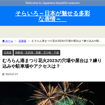
Welcome to Japanese beautiful seasons
そらいろ～日本が魅せる多彩
な表情～
ホーム
北海道
むろらん港まつり花火2023の穴場や屋台は？練り込みや駐車
場やアクセスは？
北海道
洞爺湖・支笏湖・室蘭・苫小牧・千歳
むろらん港まつり花火2023の穴場や屋台は？練り
込みや駐車場やアクセスは？
2023-07-27