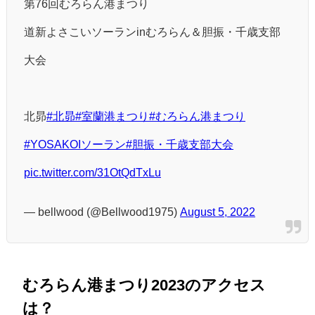
第76回むろらん港まつり
道新よさこいソーランinむろらん＆胆振・千歳支部
大会
北昴
#北昴
#室蘭港まつり
#むろらん港まつり
#YOSAKOIソーラン
#胆振・千歳支部大会
pic.twitter.com/31OtQdTxLu
— bellwood (@Bellwood1975)
August 5, 2022
むろらん港まつり2023のアクセス
は？