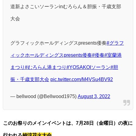
道新よさこいソーランinむろらん＆胆振・千歳支部
大会
グラフィックホールディングスpresents倭奏
#グラフ
ィックホールディングスpresents倭奏
#倭奏
#室蘭港
まつり
#むろらん港まつり
#YOSAKOIソーラン
#胆
振・千歳支部大会
pic.twitter.com/M4VSu4BV92
— bellwood (@Bellwood1975)
August 3, 2022
このお祭りのメインイベントは、7月28日（金曜日）の夜に
行われる
納涼花火大会
。