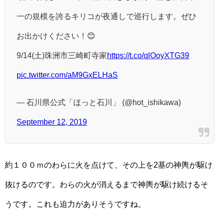
一の規模を誇るキリコが夜通しで巡行します。ぜひ
お出かけください！😊
9/14(土)珠洲市三崎町寺家
https://t.co/qlOoyXTG39
pic.twitter.com/aM9GxELHaS
— 石川県公式「ほっと石川」 (@hot_ishikawa)
September 12, 2019
約１００ｍのわらに火を点けて、その上を2基の神輿が駆け
抜けるのです。わらの火が消えるまで神輿が駆け続けるそ
うです。これも迫力がありそうですね。