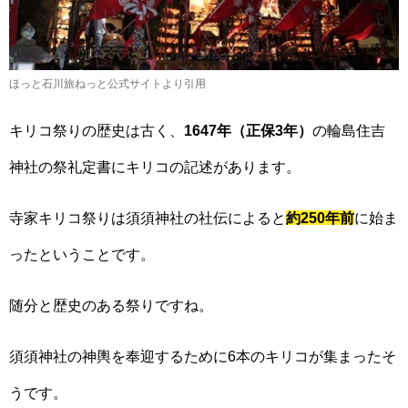
ほっと石川旅ねっと公式サイトより引用
キリコ祭りの歴史は古く、
1647年（正保3年）
の輪島住吉
神社の祭礼定書にキリコの記述があります。
寺家キリコ祭りは須須神社の社伝によると
約250年前
に始ま
ったということです。
随分と歴史のある祭りですね。
須須神社の神輿を奉迎するために6本のキリコが集まったそ
うです。