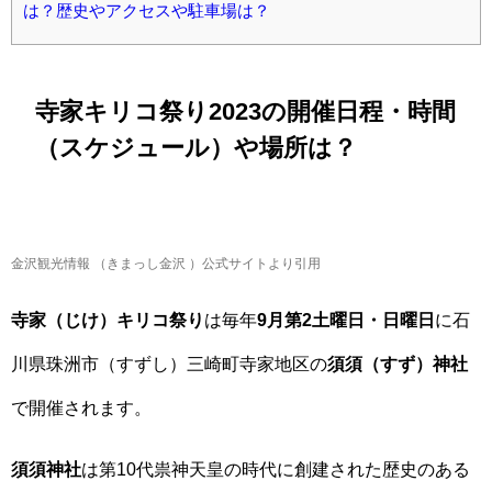
は？歴史やアクセスや駐車場は？
寺家キリコ祭り2023の開催日程・時間
（スケジュール）や場所は？
金沢観光情報 （きまっし金沢 ）公式サイトより引用
寺家（じけ）キリコ祭り
は毎年
9月第2土曜日・日曜日
に石
川県珠洲市（すずし）三崎町寺家地区の
須須（すず）神社
で開催されます。
須須神社
は第10代祟神天皇の時代に創建された歴史のある