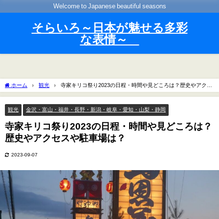
Welcome to Japanese beautiful seasons
そらいろ～日本が魅せる多彩
な表情～
ホーム
観光
寺家キリコ祭り2023の日程・時間や見どころは？歴史やアクセ
スや駐車場は？
観光
金沢・富山・福井・長野・新潟・岐阜・愛知・山梨・静岡
寺家キリコ祭り2023の日程・時間や見どころは？
歴史やアクセスや駐車場は？
2023-09-07