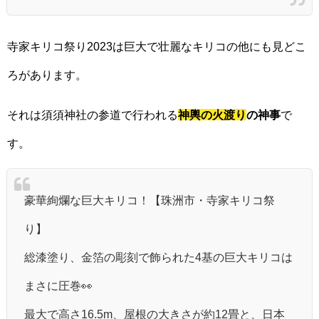
寺家キリコ祭り2023は巨大で壮麗なキリコの他にも見どこ
ろがあります。
それは須須神社の参道で行われる
神輿の火渡り
の神事
で
す。
豪華絢爛な巨大キリコ！【珠洲市・寺家キリコ祭
り】
総漆塗り、金箔の彫刻で飾られた4基の巨大キリコは
まさに圧巻👀
最大で高さ16.5m、屋根の大きさが約12畳と、日本