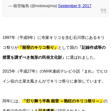
— 能登輪島 (@notowajima)
September 9, 2017
1997年（平成9年）に寺家キリコを含む石川県にあるキリ
コ祭りが
「能登のキリコ祭り」
として国の
「記録作成等の
措置を講ずべき無形の民俗文化財」
に選ばれました。
2015年（平成27年）のNHK連続テレビ小説『まれ』でヒロ
イン役の土屋太鳳さんがでキリコ祭りに参加しています。
同年には、
「灯り舞う半島 能登 ～熱狂のキリコ祭り～」
の
名称で文化庁による
日本遺産
に認定されました。