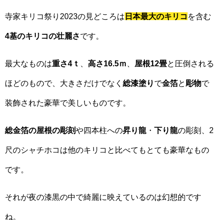
寺家キリコ祭り2023の見どころは
日本最大のキリコ
を含む
4基のキリコの壮麗さ
です。
最大なものは
重さ4ｔ
、
高さ16.5ｍ
、
屋根12畳
と圧倒される
ほどのもので、大きさだけでなく
総漆塗り
で
金箔
と
彫物
で
装飾された豪華で美しいものです。
総金箔の屋根の彫刻
や四本柱への
昇り龍
・
下り龍
の彫刻、2
尺のシャチホコは他のキリコと比べてもとても豪華なもの
です。
それが夜の漆黒の中で綺麗に映えているのは幻想的です
ね。