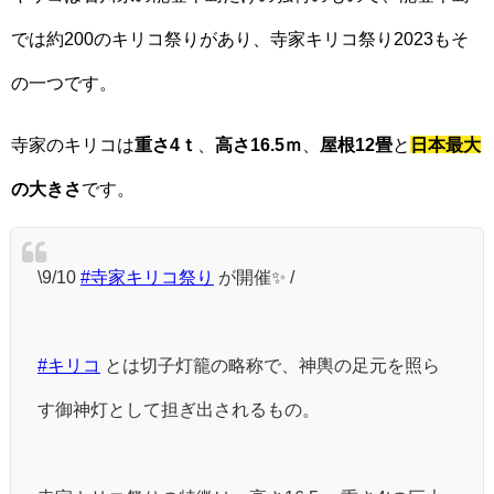
では約200のキリコ祭りがあり、寺家キリコ祭り2023もそ
の一つです。
寺家のキリコは
重さ4ｔ
、
高さ16.5ｍ
、
屋根12畳
と
日本最大
の大きさ
です。
\9/10
#寺家キリコ祭り
が開催✨ /
#キリコ
とは切子灯籠の略称で、神輿の足元を照ら
す御神灯として担ぎ出されるもの。