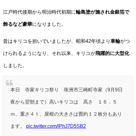
江戸時代後期から明治時代初期に
輪島塗が施され金銀箔で
飾るなど豪華
になりました。
昔はキリコを担いでいましたが、昭和42年頃より
車輪
がつ
けられるようになり、それ以来、キリコが
飛躍的に大型化
しました。
本日 寺家キリコ祭り 珠洲市三崎町寺家（9月9日
夜から翌朝まで）高いキリコは 高さ １６．５
ｍ、重さ４ｔ、屋根の大きさは畳約１２枚分もあり
ます。
pic.twitter.com/lPhJ7D5SB2