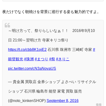
夜だけでなく朝焼けを背景に巡行する姿も魅力的ですよ。
～明け方って、祭りらしいなぁ！！ 2016年9月10
日 21:00～翌明け方 寺家キリコ祭り
https://t.co/cbb8K1ojE2
石川県 珠洲市 三崎町 寺家
#
能登観光
#珠洲
#まつり
#祭
#きりこ
pic.twitter.com/cN3aNovaUS
— 貴金属 買取店 金券ショップ よさべい リサイクル
ショップ 石川県 輪島市 能登 家電 買取 販売
(@noto_kinkenSHOP)
September 8, 2016