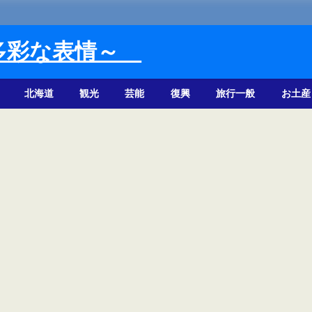
多彩な表情～
北海道
観光
芸能
復興
旅行一般
お土産