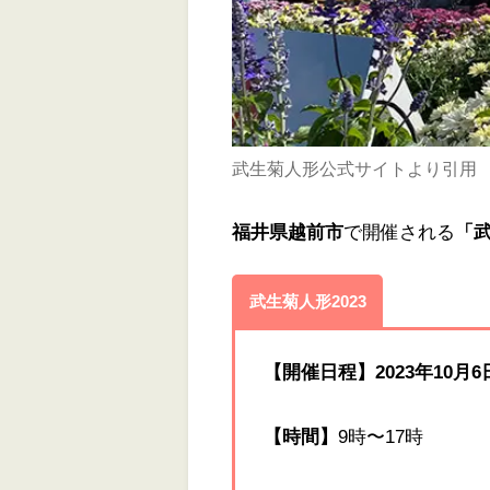
武生菊人形公式サイトより引用
福井県越前市
で開催される
「武
武生菊人形2023
【開催日程】2023年10月6
【時間】
9時〜17時