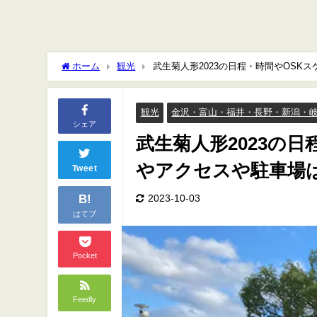
ホーム
観光
武生菊人形2023の日程・時間やOS
観光
金沢・富山・福井・長野・新潟・
シェア
武生菊人形2023の
やアクセスや駐車
Tweet
B!
2023-10-03
はてブ
Pocket
Feedly