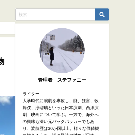
物
管理者 ステファニー
ライター
大学時代に演劇を専攻し、能、狂言、歌
舞伎、浄瑠璃といった日本演劇、西洋演
劇、映画について学ぶ。一方で、海外へ
の興味も深い元バックパッカーでもあ
り、渡航歴は30か国以上。様々な価値観