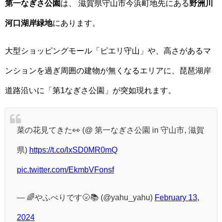
第一なぎさ公園
は、 滋賀県守山市今浜町地先にある
野洲川
河口湖岸緑地
にあります。
大型ショッピングモール「ピエリ守山」や、高さがあるマ
ンションを過ぎ周囲の建物が無くなるエリアに、琵琶湖岸
道路沿いに「第1なぎさ公園」が突如現れます。
菜の花見てきた👀 (@ 第一なぎさ公園 in 守山市, 滋賀
県)
https://t.co/lxSD0MR0mQ
pic.twitter.com/EkmbVFonsf
— 🌈やふぺりです🌝📚 (@yahu_yahu)
February 13,
2024