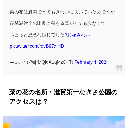
菜の花は満開でとてもきれいに咲いていたのですが
琵琶湖対岸の比良に積もる雪がとても少なくて
ちょっと残念な感じでした
#お花きれい
pic.twitter.com/rdvB97xlHD
— ふ と (@sjrMQIqA1qMzC4T)
February 4, 2024
菜の花の名所・滋賀第一なぎさ公園の
アクセスは？