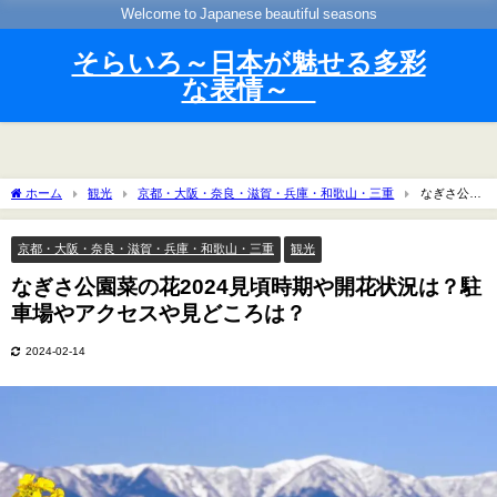
Welcome to Japanese beautiful seasons
そらいろ～日本が魅せる多彩
な表情～
ホーム
観光
京都・大阪・奈良・滋賀・兵庫・和歌山・三重
なぎさ公園
菜の花2024見頃時期や開花状況は？駐車場やアクセスや見どころは？
京都・大阪・奈良・滋賀・兵庫・和歌山・三重
観光
なぎさ公園菜の花2024見頃時期や開花状況は？駐
車場やアクセスや見どころは？
2024-02-14