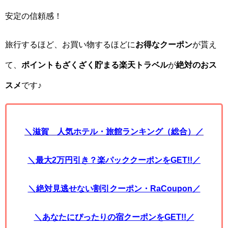
安定の信頼感！
旅行するほど、お買い物するほどに
お得なクーポン
が貰え
て、
ポイントもざくざく貯まる楽天トラベル
が
絶対のおス
スメ
です♪
＼滋賀 人気ホテル・旅館ランキング（総合）／
＼最大2万円引き？楽パッククーポンをGET!!／
＼絶対見逃せない割引クーポン・RaCoupon／
＼あなたにぴったりの宿クーポンをGET!!／