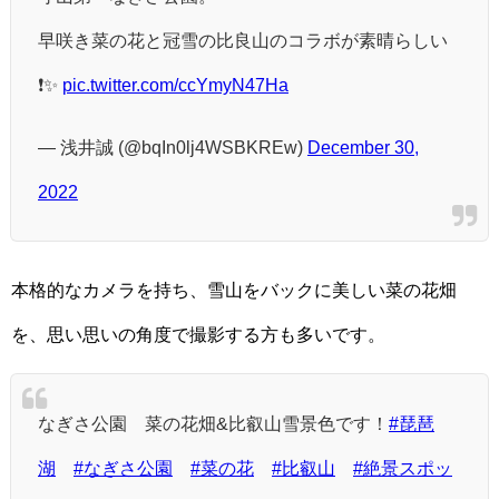
早咲き菜の花と冠雪の比良山のコラボが素晴らしい
❗️✨
pic.twitter.com/ccYmyN47Ha
— 浅井誠 (@bqIn0lj4WSBKREw)
December 30,
2022
本格的なカメラを持ち、雪山をバックに美しい菜の花畑
を、思い思いの角度で撮影する方も多いです。
なぎさ公園 菜の花畑&比叡山雪景色です！
#琵琶
湖
#なぎさ公園
#菜の花
#比叡山
#絶景スポッ