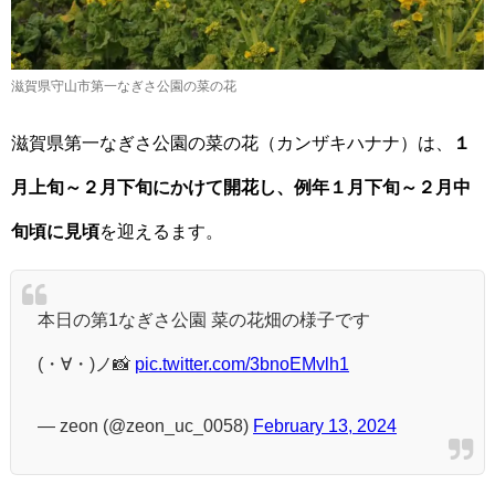
滋賀県守山市第一なぎさ公園の菜の花
滋賀県第一なぎさ公園の菜の花（カンザキハナナ）は、
１
月上旬～２月下旬にかけて開花し、例年１月下旬～２月中
旬頃に見頃
を迎えるます。
本日の第1なぎさ公園 菜の花畑の様子です
(・∀・)ノ📸
pic.twitter.com/3bnoEMvlh1
— zeon (@zeon_uc_0058)
February 13, 2024