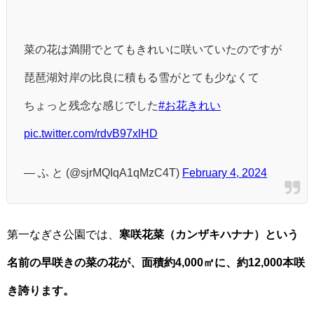
菜の花は満開でとてもきれいに咲いていたのですが
琵琶湖対岸の比良に積もる雪がとても少なくて
ちょっと残念な感じでした
#お花きれい
pic.twitter.com/rdvB97xlHD
— ふ と (@sjrMQIqA1qMzC4T)
February 4, 2024
第一なぎさ公園では、
寒咲花菜（カンザキハナナ）という
名前の早咲きの菜の花が、面積約4,000㎡に、約12,000本咲
き誇ります。