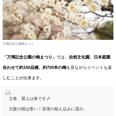
万博記念公園梅まつり
「万博記念公園の梅まつり」
では、
自然文化園、日本庭園
合わせて約160品種、約700本の梅
を見ながらイベントも楽
しむことが出来ます。
立春、暦上は春です🎶
大阪の朝は寒い！花壇の植え込みに霜が。