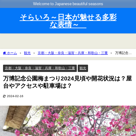
Welcome to Japanese beautiful seasons
そらいろ～日本が魅せる多彩
な表情～
ホーム
観光
京都・大阪・奈良・滋賀・兵庫・和歌山・三重
万博記念公
園梅まつり2024見頃や開花状況は？屋台やアクセスや駐車場は？
京都・大阪・奈良・滋賀・兵庫・和歌山・三重
観光
万博記念公園梅まつり2024見頃や開花状況は？屋
台やアクセスや駐車場は？
2024-02-16