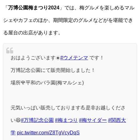
「
万博公園梅まつり2024
」では、梅グルメを楽しめるマル
シェやカフェのほか、期間限定のグルメなどがを堪能でき
る屋台の出店があります。
おはようございます☀️
#ウメテンマ
です！
万博記念公園にて販売開始しました！
場所🌹平和のバラ園(梅マルシェ)
元気いっぱい販売しております💪是非お越しくださ
い😆
#万博記念公園
#梅まつり
#梅サイダー
#関西大
学
pic.twitter.com/Z8TgVcyDqS