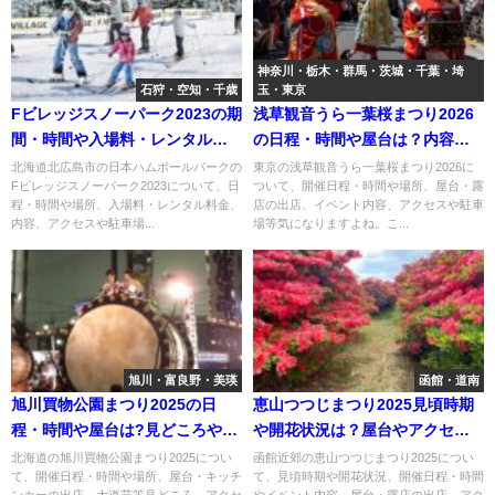
神奈川・栃木・群馬・茨城・千葉・埼
石狩・空知・千歳
玉・東京
Fビレッジスノーパーク2023の期
浅草観音うら一葉桜まつり2026
間・時間や入場料・レンタル料
の日程・時間や屋台は？内容や
金は？内容や駐車場やアクセス
アクセスや駐車場は？
北海道北広島市の日本ハムボールパークの
東京の浅草観音うら一葉桜まつり2026に
Fビレッジスノーパーク2023について、日
ついて、開催日程・時間や場所、屋台・露
は？
程・時間や場所、入場料・レンタル料金、
店の出店、イベント内容、アクセスや駐車
内容、アクセスや駐車場...
場等気になりますよね。こ...
旭川・富良野・美瑛
函館・道南
旭川買物公園まつり2025の日
恵山つつじまつり2025見頃時期
程・時間や屋台は?見どころやア
や開花状況は？屋台やアクセス
クセスや駐車場は？
や駐車場は？
北海道の旭川買物公園まつり2025につい
函館近郊の恵山つつじまつり2025につい
て、開催日程・時間や場所、屋台・キッチ
て、見頃時期や開花状況、開催日程・時間
ンカーの出店、大道芸等見どころ、アクセ
やイベント内容、屋台・露店の出店、アク