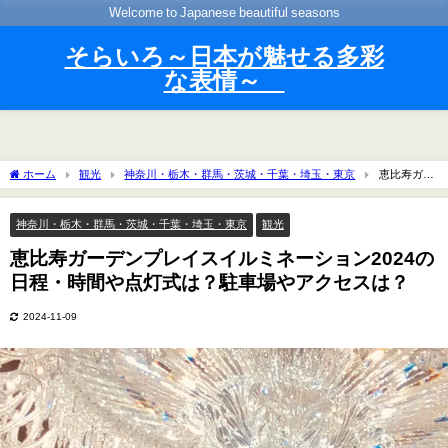
Welcome to Japanese beautiful seasons
そらいろ～日本が魅せる多彩
な表情～
ホーム
観光
神奈川・栃木・群馬・茨城・千葉・埼玉・東京
恵比寿ガー
デンプレイスイルミネーション2024の日程・時間や点灯式は？駐車場やアクセスは？
神奈川・栃木・群馬・茨城・千葉・埼玉・東京
観光
恵比寿ガーデンプレイスイルミネーション2024の
日程・時間や点灯式は？駐車場やアクセスは？
2024-11-09