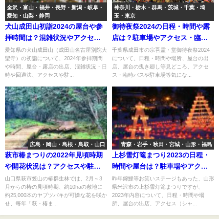
金沢・富山・福井・長野・新潟・岐阜・
神奈川・栃木・群馬・茨城・千葉・埼
愛知・山梨・静岡
玉・東京
犬山成田山初詣2024の屋台や参
御待夜祭2024の日程・時間や露
拝時間は？混雑状況やアクセス
店は？駐車場やアクセス・臨時
や駐車場は？
バスは？
愛知県の犬山成田山（成田山名古屋別院大
千葉県成田市の宗吾霊・堂御待夜祭2024
聖寺）の初詣について、2024年参拝期間
について、日程・時間や場所、屋台の出
や時間、屋台・露店の出店、混雑状況・日
店、屋台の曳き廻し等見どころ、アクセ
時や回避法、アクセスや駐...
ス・臨時バスや駐車場等気にな...
広島・岡山・島根・鳥取・山口
青森・岩手・秋田・宮城・山形・福島
萩市椿まつりの2022年見頃時期
上杉雪灯篭まつり2023の日程・
や開花状況は？アクセスや駐車
時間や屋台は？駐車場やアクセ
場は？
スは？
山口県萩市笠山の椿群生林では、2月～3
昨年錦鯉等お笑いステージもあった、山形
月からの椿の見頃時期、約10haの敷地に
県米沢市の上杉雪灯篭まつりですが、
約25,000本のヤブツバキが可憐な花を咲か
2023年内容について、日程・時間や場
せ、毎年「萩・椿ま...
所、屋台の出店、アクセス（シャ...