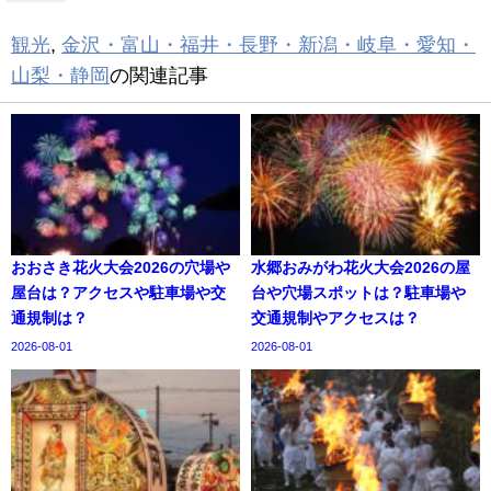
観光
,
金沢・富山・福井・長野・新潟・岐阜・愛知・
山梨・静岡
の関連記事
おおさき花火大会2026の穴場や
水郷おみがわ花火大会2026の屋
屋台は？アクセスや駐車場や交
台や穴場スポットは？駐車場や
通規制は？
交通規制やアクセスは？
2026-08-01
2026-08-01