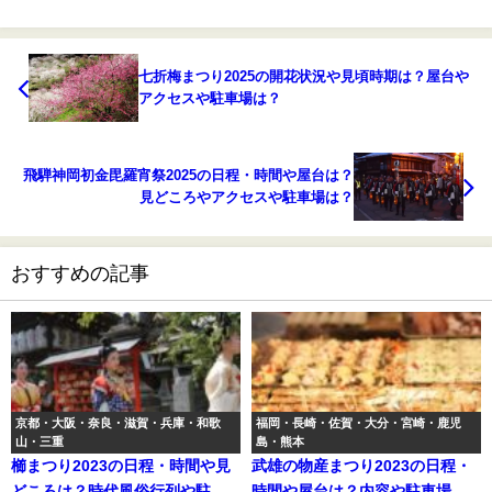
七折梅まつり2025の開花状況や見頃時期は？屋台や
アクセスや駐車場は？
飛騨神岡初金毘羅宵祭2025の日程・時間や屋台は？
見どころやアクセスや駐車場は？
おすすめの記事
京都・大阪・奈良・滋賀・兵庫・和歌
福岡・長崎・佐賀・大分・宮崎・鹿児
山・三重
島・熊本
櫛まつり2023の日程・時間や見
武雄の物産まつり2023の日程・
どころは？時代風俗行列や駐車
時間や屋台は？内容や駐車場や