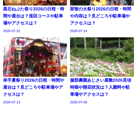
黒石ねぷた祭り2026の日程・時
那智の火祭り2026の日程・時間
間や屋台は？巡回コースや駐車
や内容は？見どころや駐車場や
場やアクセスは？
アクセスは？
2026-07-31
2026-07-14
幸手夏祭り2026の日程・時間や
服部農園あじさい屋敷2026見頃
屋台は？見どころや駐車場やア
時期や開花状況は？入園料や駐
クセスは？
車場やアクセスは？
2026-07-13
2026-07-06