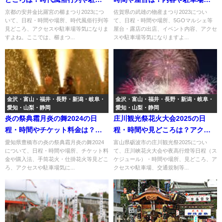
場やアクセスは？
アクセスは？
京都の安井金比羅宮の櫛まつり2023につ
佐賀県の武雄の物産まつり2023につい
いて、日程・時間や場所、時代風俗行列等
て、日程・時間や場所、5GOマルシェ等
見どころ、アクセスや駐車場等気になりま
屋台・露店の出店、イベント内容、アクセ
すよね。ここでは、櫛まつ...
スや駐車場等気になりますよ...
金沢・富山・福井・長野・新潟・岐阜・
金沢・富山・福井・長野・新潟・岐阜・
愛知・山梨・静岡
愛知・山梨・静岡
炎の祭典霜月炎の舞2024の日
庄川観光祭花火大会2025の日
程・時間やチケット料金は？見
程・時間や見どころは？アクセ
どころや駐車場やアクセスは？
スや駐車場や交通規制は？
愛知県豊橋市の炎の祭典霜月炎の舞2024
富山県砺波市の庄川観光祭2025につい
について、日程・時間や場所、チケット料
て、庄川峡花火大会や夜高行燈等日程（ス
金や購入法、手筒花火・仕掛花火等見どこ
ケジュール）・時間や場所、見どころ、ア
ろ、アクセスや駐車場気に...
クセスや駐車場、交通規制等...