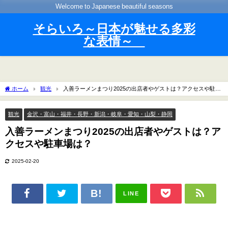
Welcome to Japanese beautiful seasons
そらいろ～日本が魅せる多彩
な表情～
ホーム
観光
入善ラーメンまつり2025の出店者やゲストは？アクセスや駐車
場は？
観光
金沢・富山・福井・長野・新潟・岐阜・愛知・山梨・静岡
入善ラーメンまつり2025の出店者やゲストは？ア
クセスや駐車場は？
2025-02-20
LINE