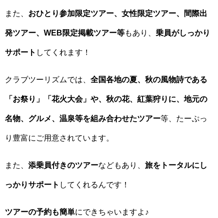
また、
おひとり参加限定ツアー、女性限定ツアー、間際出
発ツアー、WEB限定掲載ツアー等
もあり、
乗員がしっかり
サポート
してくれます！
クラブツーリズムでは、
全国各地の夏、秋の風物詩である
「お祭り」「花火大会」や、秋の花、紅葉狩りに、地元の
名物、グルメ、温泉等を組み合わせたツアー
等、たーぷっ
り豊富にご用意されています。
また、
添乗員付きのツアー
などもあり、
旅をトータルにし
っかりサポート
してくれるんです！
ツアーの予約も簡単
にできちゃいますよ♪