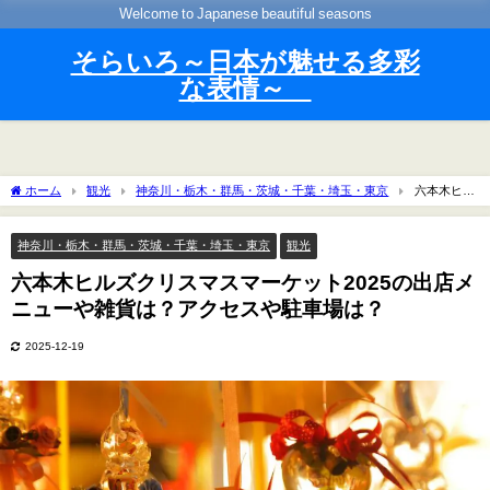
Welcome to Japanese beautiful seasons
そらいろ～日本が魅せる多彩
な表情～
ホーム
観光
神奈川・栃木・群馬・茨城・千葉・埼玉・東京
六本木ヒル
ズクリスマスマーケット2025の出店メニューや雑貨は？アクセスや駐車場は？
神奈川・栃木・群馬・茨城・千葉・埼玉・東京
観光
六本木ヒルズクリスマスマーケット2025の出店メ
ニューや雑貨は？アクセスや駐車場は？
2025-12-19