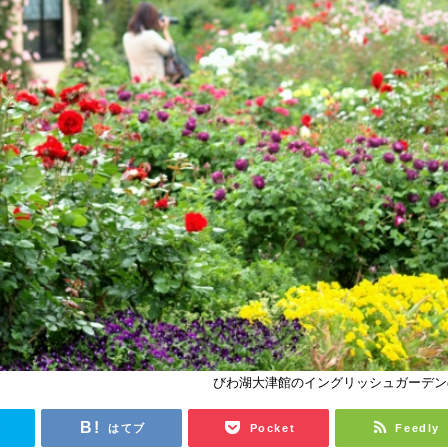
びわ湖大津館のイングリッシュガーデン
r
はてブ
Pocket
Feedly