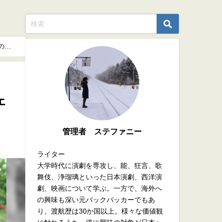
の開
ェ
管理者 ステファニー
ライター
大学時代に演劇を専攻し、能、狂言、歌
舞伎、浄瑠璃といった日本演劇、西洋演
劇、映画について学ぶ。一方で、海外へ
の興味も深い元バックパッカーでもあ
り、渡航歴は30か国以上。様々な価値観