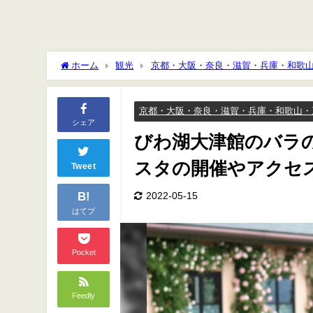
ホーム
観光
京都・大阪・奈良・滋賀・兵庫・和歌
催やアクセスは？
京都・大阪・奈良・滋賀・兵庫・和歌山・
シェア
びわ湖大津館のバラの
スタの開催やアクセ
Tweet
B!
2022-05-15
はてブ
Pocket
Feedly