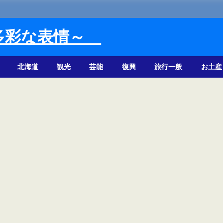
多彩な表情～
北海道
観光
芸能
復興
旅行一般
お土産