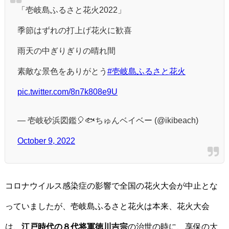
「壱岐島ふるさと花火2022」
季節はずれの打上げ花火に歓喜
雨天の中ぎりぎりの晴れ間
素敵な景色をありがとう
#壱岐島ふるさと花火
pic.twitter.com/8n7k808e9U
— 壱岐砂浜図鑑🎈🐟ちゅんベイベー (@ikibeach)
October 9, 2022
コロナウイルス感染症の影響で全国の花火大会が中止とな
っていましたが、壱岐島ふるさと花火は本来、花火大会
は、
江戸時代の８代将軍徳川吉宗
の治世の時に、享保の大