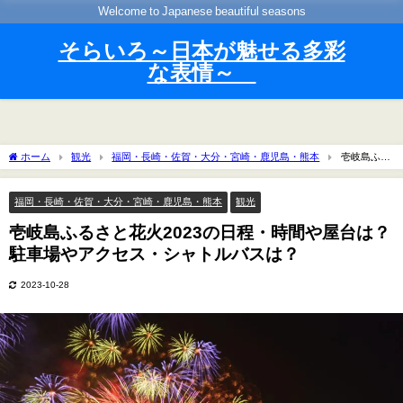
Welcome to Japanese beautiful seasons
そらいろ～日本が魅せる多彩
な表情～
ホーム
観光
福岡・長崎・佐賀・大分・宮崎・鹿児島・熊本
壱岐島ふる
さと花火2023の日程・時間や屋台は？駐車場やアクセス・シャトルバスは？
福岡・長崎・佐賀・大分・宮崎・鹿児島・熊本
観光
壱岐島ふるさと花火2023の日程・時間や屋台は？
駐車場やアクセス・シャトルバスは？
2023-10-28