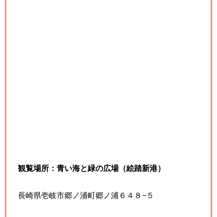
観覧場所：青い海と緑の広場（絵踏新港）
長崎県壱岐市郷ノ浦町郷ノ浦６４８−５