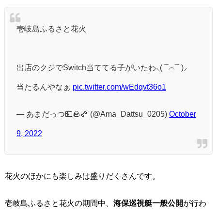
壱岐島ふるさと花火
出店のクジでSwitch当ててる子がいたわ⸜( ¯⌓¯ )⸝
当たるんやなぁ
pic.twitter.com/wEdqvt36o1
— あまだっつ💵🪨🏈 (@Ama_Dattsu_0205)
October
9, 2022
花火のほかにも楽しみは盛りだくさんです。
壱岐島ふるさと花火の期間中、
海保巡視艇一般公開
が行わ