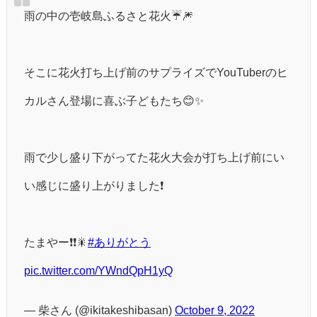
雨の中の壱岐島ふるさと花火☔🎆
そこに花火打ち上げ前のサプライズでYouTuberのヒ
カルさん登場に喜ぶ子どもたち😊✨
雨で少し盛り下がってた花火大会が打ち上げ前にい
い感じに盛り上がりました❗
たまやー❗❗🎇
#ありがとう
pic.twitter.com/YWndQpH1yQ
— 柴さん (@ikitakeshibasan)
October 9, 2022