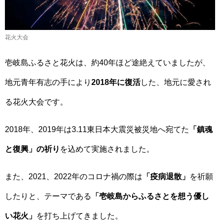
花火大会
壱岐島ふるさと花火は、約40年ほど途絶えていましたが、
地元青年有志の手により
2018年に復活
した、地元に愛され
る花火大会です。
2018年、2019年は3.11東日本大震災被災地へ宛てた
「鎮魂
と復興」の祈り
を込めて実施されました。
また、2021、2022年のコロナ禍の際は
「疫病退散」
を祈願
したりと、テーマである
「壱岐島からふるさとを想う優し
い花火」
を打ち上げてきました。