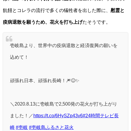
飢饉とコレラの流行で多くの犠牲者を出した際に、
慰霊と
疫病退散を願うため、花火を打ち上げ
たそうです。
壱岐島より、世界中の疫病退散と経済復興の願いを
込めて！
頑張れ日本、頑張れ長崎！🎆😊✨
＼2020.8.13に壱岐島で2,500発の花火が打ち上がり
ました！／
https://t.co/6HySZp43v6
#24時間テレビ長
崎
#壱岐
#壱岐島ふるさと花火