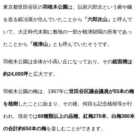
東京都世田谷区の
羽根木公園
は、以前六郎次という鍬や鎌
を造る鍛冶屋が住んでいたことから
「六郎次山」
と呼んで
いて、大正時代末期に敷地の一部が根津財閥の所有であっ
たことから
「根津山」
とも呼んでいたそうです。
羽根木公園は全体が小高い丘になっており、その
総面積は
約24,000坪
と広大です。
羽根木公園の梅は、1967年に
世田谷区議会議員が55本の梅
を植樹
したことに始まり、その後、何回も記念植樹等が行
われ、現在では
60種類以上の品種、紅梅270本、白梅380本
の合計約650本の梅
を楽しむことができます。