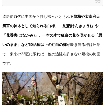
遣唐使時代に中国から持ち帰ったとされる
野梅や太宰府天
満宮の神木として知られる白梅、「見驚(けんきょう)」や
「花香実(はなかみ)」、一本の木で紅白の花を咲かせる「思
いのまま」など60品種以上の紅白の梅
が咲き誇る様は圧巻
で、東京の23区に限れば、他の追随を許さない規模の梅園
です。