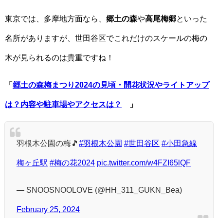
東京では、多摩地方面なら、
郷土の森
や
高尾梅郷
といった
名所がありますが、世田谷区でこれだけのスケールの梅の
木が見られるのは貴重ですね！
「
郷土の森梅まつり2024の見頃・開花状況やライトアップ
は？内容や駐車場やアクセスは？
」
羽根木公園の梅🎵
#羽根木公園
#世田谷区
#小田急線
梅ヶ丘駅
#梅の花2024
pic.twitter.com/w4FZI65lQF
— SNOOSNOOLOVE (@HH_311_GUKN_Bea)
February 25, 2024