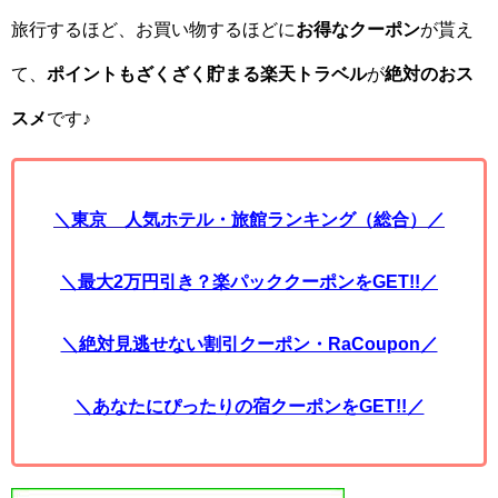
旅行するほど、お買い物するほどに
お得なクーポン
が貰え
て、
ポイントもざくざく貯まる楽天トラベル
が
絶対のおス
スメ
です♪
＼東京 人気ホテル・旅館ランキング（総合）／
＼最大2万円引き？楽パッククーポンをGET!!／
＼絶対見逃せない割引クーポン・RaCoupon／
＼あなたにぴったりの宿クーポンをGET!!／