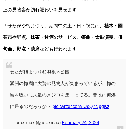
上の見物客が訪れ賑わいを見せます。
「せたがや梅まつり」期間中の土・日・祝には、
植木・園
芸市や野点、抹茶・甘酒のサービス、筝曲・太鼓演奏、俳
句会、野点・茶席
なども行われます。
せたが梅まつり@羽根木公園
満開の梅園に大勢の見物人が集まっているが、梅の
蜜を吸いに大量のメジロも集まってる。普段は何処
に居るのだろうか？
pic.twitter.com/IUsQ7NpgKz
— urax-max (@uraxmax)
February 24, 2024