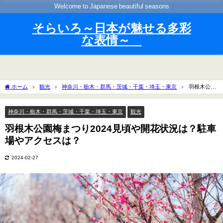
Welcome to Japanese beautiful seasons
そらいろ～日本が魅せる多彩
な表情～
ホーム
観光
神奈川・栃木・群馬・茨城・千葉・埼玉・東京
羽根木公園
梅まつり2024見頃や開花状況は？駐車場やアクセスは？
神奈川・栃木・群馬・茨城・千葉・埼玉・東京
観光
羽根木公園梅まつり2024見頃や開花状況は？駐車
場やアクセスは？
2024-02-27