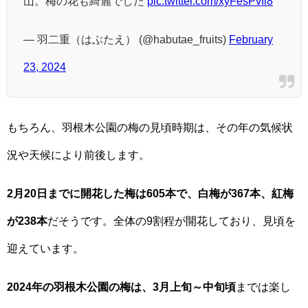
山。梅の花も綺麗でした
pic.twitter.com/xyFesPvfi8
— 羽二重（はぶたえ） (@habutae_fruits)
February
23, 2024
もちろん、羽根木公園の梅の見頃時期は、その年の気候状
況や天候により前後します。
2月20日までに開花した梅は605本で、白梅が367本、紅梅
が238本
だそうです。全体の9割程が開花しており、見頃を
迎えています。
2024年の羽根木公園の梅は、3月上旬～中旬頃
までは楽し