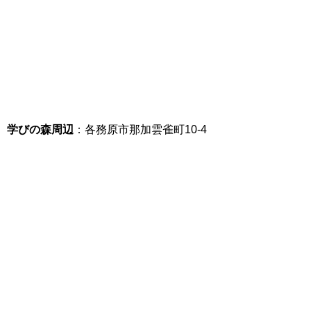
学びの森周辺
：各務原市那加雲雀町10-4