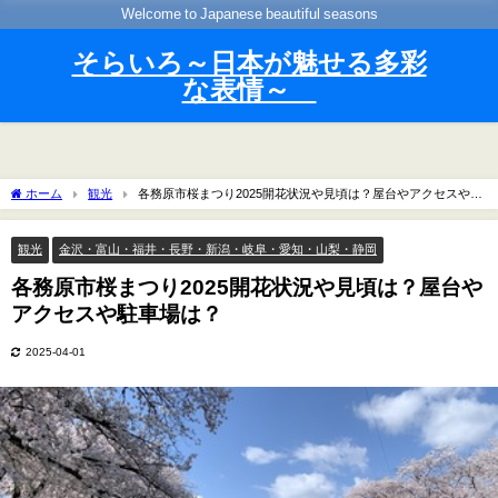
Welcome to Japanese beautiful seasons
そらいろ～日本が魅せる多彩
な表情～
ホーム
観光
各務原市桜まつり2025開花状況や見頃は？屋台やアクセスや駐
車場は？
観光
金沢・富山・福井・長野・新潟・岐阜・愛知・山梨・静岡
各務原市桜まつり2025開花状況や見頃は？屋台や
アクセスや駐車場は？
2025-04-01