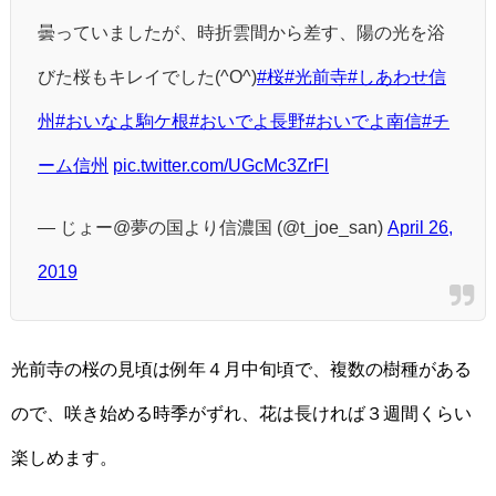
曇っていましたが、時折雲間から差す、陽の光を浴
びた桜もキレイでした(^O^)
#桜
#光前寺
#しあわせ信
州
#おいなよ駒ケ根
#おいでよ長野
#おいでよ南信
#チ
ーム信州
pic.twitter.com/UGcMc3ZrFl
— じょー@夢の国より信濃国 (@t_joe_san)
April 26,
2019
光前寺の桜の見頃は例年４月中旬頃で、複数の樹種がある
ので、咲き始める時季がずれ、花は長ければ３週間くらい
楽しめます。