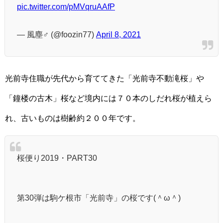
pic.twitter.com/pMVqruAAfP
— 風塵♂ (@foozin77)
April 8, 2021
光前寺住職が先代から育ててきた「光前寺不動滝桜」や
「鐘楼の古木」桜など境内には７０本のしだれ桜が植えら
れ、古いものは樹齢約２００年です。
桜便り2019・PART30
第30弾は駒ケ根市「光前寺」の桜です(＾ω＾)