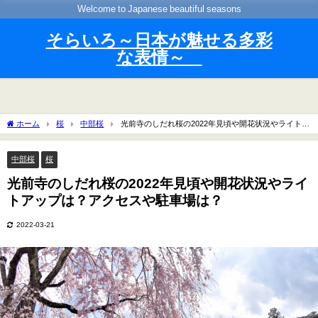
Welcome to Japanese beautiful seasons
そらいろ～日本が魅せる多彩
な表情～
ホーム
桜
中部桜
光前寺のしだれ桜の2022年見頃や開花状況やライトア
ップは？アクセスや駐車場は？
中部桜
桜
光前寺のしだれ桜の2022年見頃や開花状況やライ
トアップは？アクセスや駐車場は？
2022-03-21