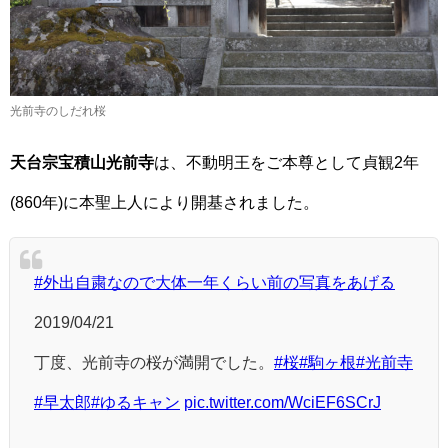
光前寺のしだれ桜
天台宗宝積山光前寺
は、不動明王をご本尊として貞観2年
(860年)に本聖上人により開基されました。
#外出自粛なので大体一年くらい前の写真をあげる
2019/04/21
丁度、光前寺の桜が満開でした。
#桜
#駒ヶ根
#光前寺
#早太郎
#ゆるキャン
pic.twitter.com/WciEF6SCrJ