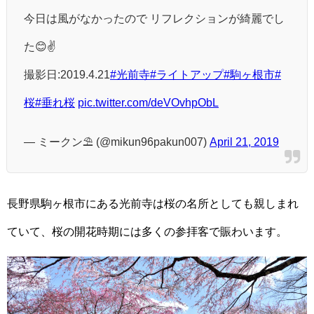
今日は風がなかったので リフレクションが綺麗でし
た😊✌️
撮影日:2019.4.21
#光前寺
#ライトアップ
#駒ヶ根市
#
桜
#垂れ桜
pic.twitter.com/deVOvhpObL
— ミークン⛱ (@mikun96pakun007)
April 21, 2019
長野県駒ヶ根市にある光前寺は桜の名所としても親しまれ
ていて、桜の開花時期には多くの参拝客で賑わいます。