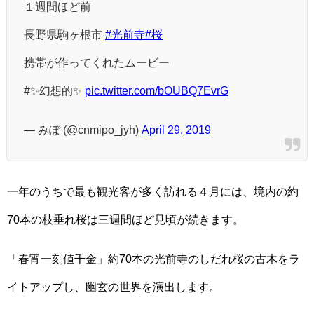
１週間ほど前
長野県駒ヶ根市
#光前寺
#桜
携帯が作ってくれたムービー
#✨幻想的✨
pic.twitter.com/bOUBQ7EvrG
— みぽ (@cnmipo_jyh)
April 29, 2019
一年のうちで最も観光客が多く訪れる４月には、境内の約
70本の枝垂れ桜は三週間ほど見頃が続きます。
「春宵一刻値千金」約70本の光前寺のしだれ桜の古木をラ
イトアップし、幽玄の世界を演出します。