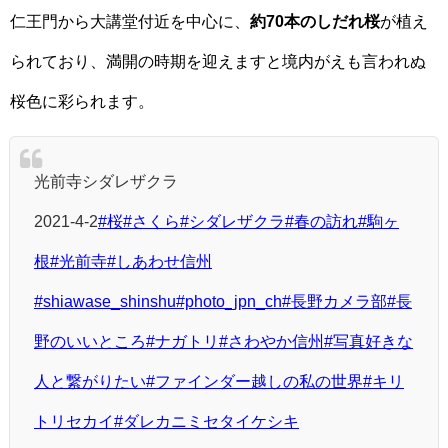
仁王門から大講堂付近を中心に、
約70本のしだれ桜
が植え
られており、満開の時期を迎えますと境内がえも言われぬ
桜色に彩られます。
光前寺シダレザクラ
2021-4-2
#桜
#さくら
#シダレザクラ
#春の訪れ
#駒ヶ
根
#光前寺
#しあわせ信州
#shiawase_shinshu
#photo_jpn_ch
#長野カメラ部
#長
野のいいところ
#ナガトリ
#さわやか信州
#写真好きな
人と繋がりたい
#ファインダー越しの私の世界
#キリ
トリセカイ
#ダレカニミセタイケシキ