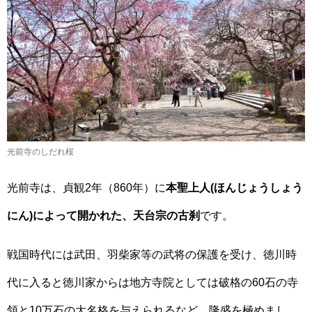
光前寺のしだれ桜
光前寺は、貞観2年（860年）に
本聖上人(ほんじょうしょう
にん)によって開かれた、天台宗の古刹
です。
戦国時代には武田、羽柴家等の武将の保護を受け、徳川時
代に入ると徳川家からは地方寺院としては破格の60石の寺
領と10万石の大名格を与えられるなど、隆盛を極めまし