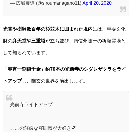
— 広域農道 (@siroumanagano11)
April 20, 2020
光苔や樹齢数百年の杉並木に囲まれた境内
には、重要文化
財の
弁天堂や三重塔
が立ち並び、南信州随一の祈願霊場と
して知られています。
「春宵一刻値千金」約70本の光前寺のシダレザクラをライ
トアップ
し、幽玄の世界を演出します。
光前寺ライトアップ
ここの荘厳な雰囲気が大好き💕