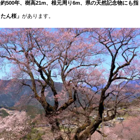
約500年、樹高21m、根元周り6m、県の天然記念物にも指
うたん桜」
があります。