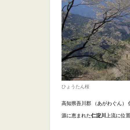
ひょうたん桜
高知県吾川郡 （あがわぐん）
源に恵まれた
仁淀川
上流に位