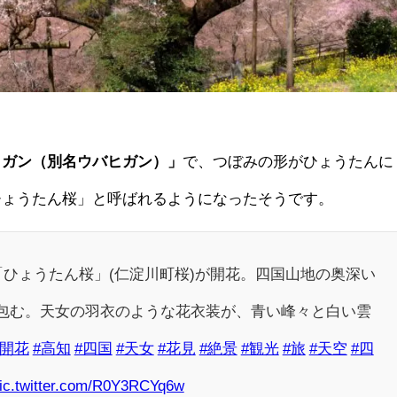
ヒガン（別名ウバヒガン）」
で、つぼみの形がひょうたんに
ひょうたん桜」と呼ばれるようになったそうです。
「ひょうたん桜」(仁淀川町桜)が開花。四国山地の奥深い
包む。天女の羽衣のような花衣装が、青い峰々と白い雲
#開花
#高知
#四国
#天女
#花見
#絶景
#観光
#旅
#天空
#四
ic.twitter.com/R0Y3RCYq6w