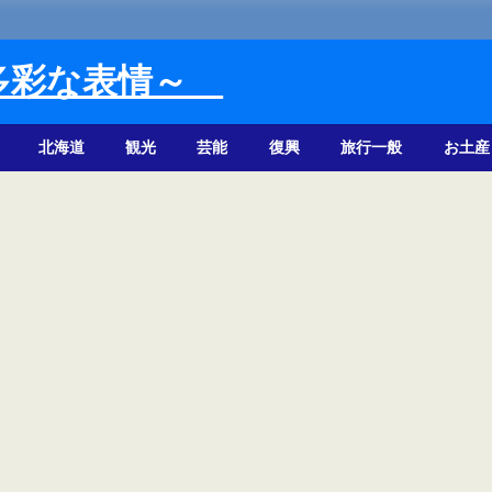
多彩な表情～
北海道
観光
芸能
復興
旅行一般
お土産