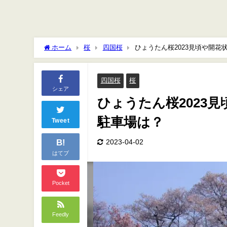
ホーム
桜
四国桜
ひょうたん桜2023見頃や開
四国桜
桜
シェア
ひょうたん桜2023
駐車場は？
Tweet
B!
2023-04-02
はてブ
Pocket
Feedly