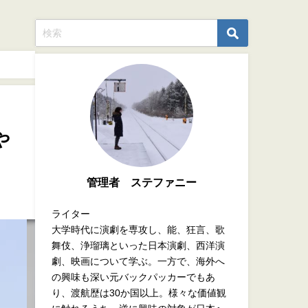
や
管理者 ステファニー
ライター
大学時代に演劇を専攻し、能、狂言、歌
舞伎、浄瑠璃といった日本演劇、西洋演
劇、映画について学ぶ。一方で、海外へ
の興味も深い元バックパッカーでもあ
り、渡航歴は30か国以上。様々な価値観