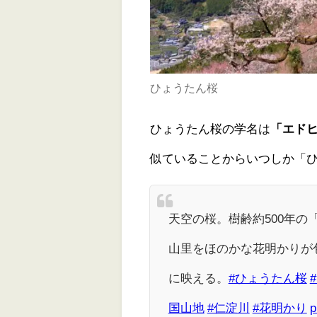
ひょうたん桜
ひょうたん桜の学名は
「エド
似ていることからいつしか「
天空の桜。樹齢約500年の
山里をほのかな花明かりが
に映える。
#ひょうたん桜
国山地
#仁淀川
#花明かり
p