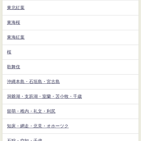
東北紅葉
東海桜
東海紅葉
桜
歌舞伎
沖縄本島・石垣島・宮古島
洞爺湖・支笏湖・室蘭・苫小牧・千歳
留萌・稚内・礼文・利尻
知床・網走・北見・オホーツク
石狩・空知・千歳