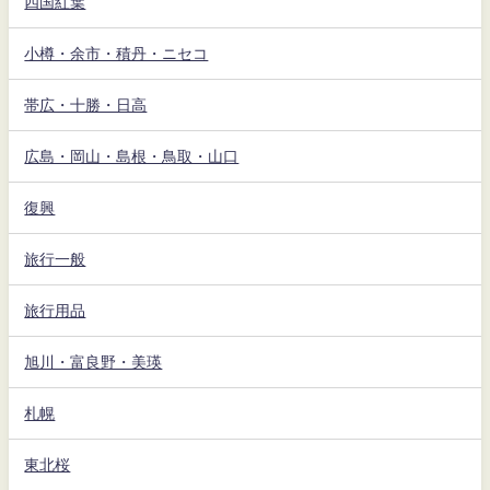
四国紅葉
小樽・余市・積丹・ニセコ
帯広・十勝・日高
広島・岡山・島根・鳥取・山口
復興
旅行一般
旅行用品
旭川・富良野・美瑛
札幌
東北桜