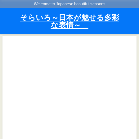
Welcome to Japanese beautiful seasons
そらいろ～日本が魅せる多彩
な表情～