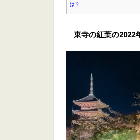
は？
東寺の紅葉の202