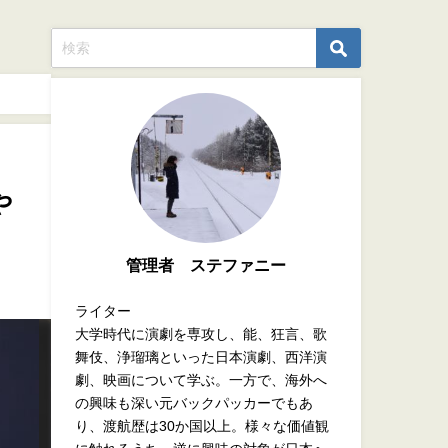
や
管理者 ステファニー
ライター
大学時代に演劇を専攻し、能、狂言、歌
舞伎、浄瑠璃といった日本演劇、西洋演
劇、映画について学ぶ。一方で、海外へ
の興味も深い元バックパッカーでもあ
り、渡航歴は30か国以上。様々な価値観