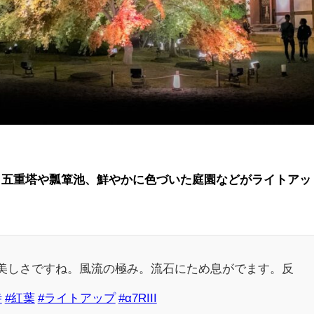
、五重塔や瓢箪池、鮮やかに色づいた庭園などがライトアッ
美しさですね。風流の極み。流石にため息がでます。反
寺
#紅葉
#ライトアップ
#α7RIII