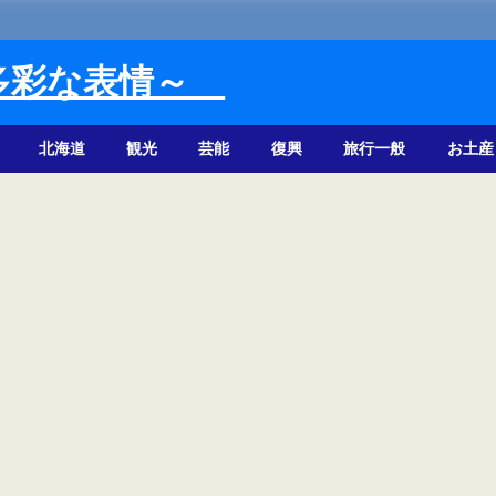
多彩な表情～
北海道
観光
芸能
復興
旅行一般
お土産