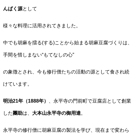
んぱく源
として
様々な料理に活用されてきました。
中でも胡麻を擂る(する)ことから始まる胡麻豆腐づくりは、
手間を惜しまない“もてなしの心”
の象徴とされ、今も修行僧たちの活動の源として食され続
けています。
明治21年（1888年）
、永平寺の門前町で豆腐店として創業
した
團助
は、
大本山永平寺の御用達
。
永平寺の修行僧に胡麻豆腐の製法を学び、現在まで変わら