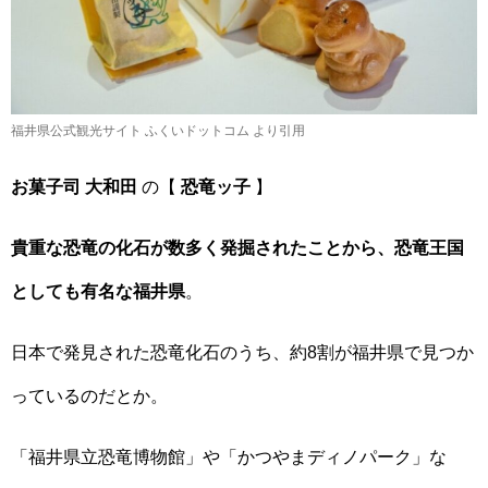
福井県公式観光サイト ふくいドットコム より引用
お菓子司 大和田
の【
恐竜ッ子
】
貴重な恐竜の化石が数多く発掘されたことから、恐竜王国
としても有名な福井県
。
日本で発見された恐竜化石のうち、約8割が福井県で見つか
っているのだとか。
「福井県立恐竜博物館」や「かつやまディノパーク」な