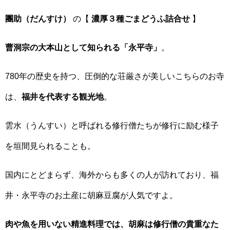
團助（だんすけ）
の【
濃厚３種ごまどうふ詰合せ
】
曹洞宗の大本山として知られる「永平寺」
。
780年の歴史を持つ、圧倒的な荘厳さが美しいこちらのお寺
は、
福井を代表する観光地
。
雲水（うんすい）と呼ばれる修行僧たちが修行に励む様子
を垣間見られることも。
国内にとどまらず、海外からも多くの人が訪れており、福
井・永平寺のお土産に胡麻豆腐が人気ですよ。
肉や魚を用いない精進料理では、胡麻は修行僧の貴重なた