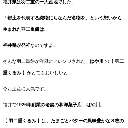
福井県は羽二重の一大産地
でした。
「
郷土を代表する織物にちなんだ名物を」という想いから
生まれた羽二重餅は、
福井県が発祥
なのですよ。
そんな羽二重餅が洋風にアレンジされた、
はや川
の【
羽二
重くるみ
】がとてもおいしいと、
今お土産に人気です。
福井で
1926年創業の老舗
の
和洋菓子店
、
はや川
。
【
羽二重くるみ
】は、
たまごとバターの風味豊かな３枚の